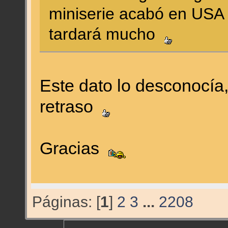
miniserie acabó en USA
tardará mucho
Este dato lo desconocía,
retraso
Gracias
Páginas: [
1
]
2
3
...
2208