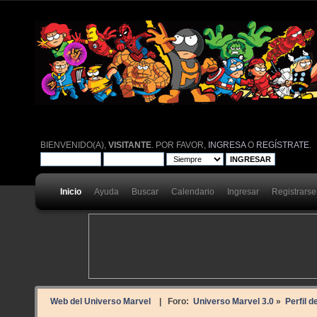
BIENVENIDO(A),
VISITANTE
. POR FAVOR,
INGRESA
O
REGÍSTRATE
.
Inicio
Ayuda
Buscar
Calendario
Ingresar
Registrarse
Web del Universo Marvel
| Foro:
Universo Marvel 3.0
»
Perfil 