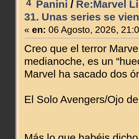
4
Panini
/
Re:Marvel Li
31. Unas series se vien
«
en:
06 Agosto, 2026, 21:
Creo que el terror Marvel
medianoche, es un “huec
Marvel ha sacado dos ó
El Solo Avengers/Ojo de
Más lo que habéis dicho