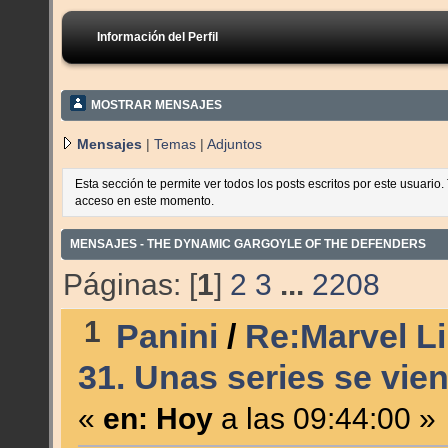
Información del Perfil
MOSTRAR MENSAJES
Mensajes
|
Temas
|
Adjuntos
Esta sección te permite ver todos los posts escritos por este usuario
acceso en este momento.
MENSAJES - THE DYNAMIC GARGOYLE OF THE DEFENDERS
Páginas: [
1
]
2
3
...
2208
1
Panini
/
Re:Marvel Li
31. Unas series se vien
«
en:
Hoy
a las 09:44:00 »