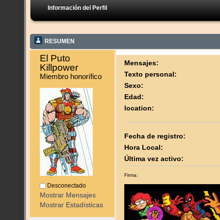
Información del Perfil
RESUMEN
El Puto 
Mensajes:
Killpower 
Texto personal:
Miembro honorífico
Sexo:
Edad:
location:
Fecha de registro:
Hora Local:
Última vez activo:
Firma:
Desconectado
Mostrar Mensajes
Mostrar Estadísticas