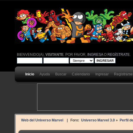
BIENVENIDO(A),
VISITANTE
. POR FAVOR,
INGRESA
O
REGÍSTRATE
.
Inicio
Ayuda
Buscar
Calendario
Ingresar
Registrarse
Web del Universo Marvel
| Foro:
Universo Marvel 3.0
»
Perfil d