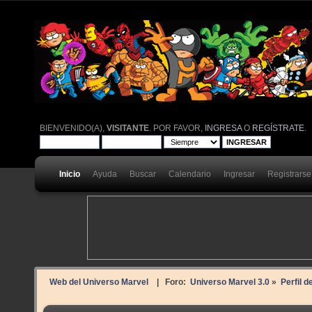
BIENVENIDO(A),
VISITANTE
. POR FAVOR,
INGRESA
O
REGÍSTRATE
.
Inicio
Ayuda
Buscar
Calendario
Ingresar
Registrarse
Web del Universo Marvel
| Foro:
Universo Marvel 3.0
»
Perfil d