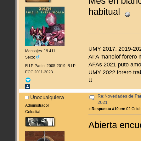
Mes en blanc
habitual
UMY 2017, 2019-202
Mensajes: 19.411
AFA manolof forero 
Sexo:
AFAs 2021 puto amo d
R.I.P. Panini 2005-2019. R.I.P.
UMY 2022 forero tra
ECC 2011-2023.
U
Re:Novedades de Pan
Unocualquiera
2021
Administrador
«
Respuesta #10 en:
02 Octub
Celestial
Abierta encu