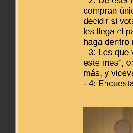
- 2: De esta
compran úni
decidir si v
les llega el 
haga dentro 
- 3: Los que
este mes", o
más, y vicev
- 4: Encuest