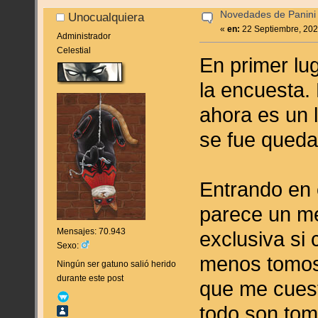
Novedades de Panini
Unocualquiera
«
en:
22 Septiembre, 202
Administrador
Celestial
En primer lug
la encuesta. 
ahora es un 
se fue queda
Entrando en 
parece un me
Mensajes: 70.943
exclusiva si
Sexo:
menos tomos 
Ningún ser gatuno salió herido
durante este post
que me cuest
todo son tom