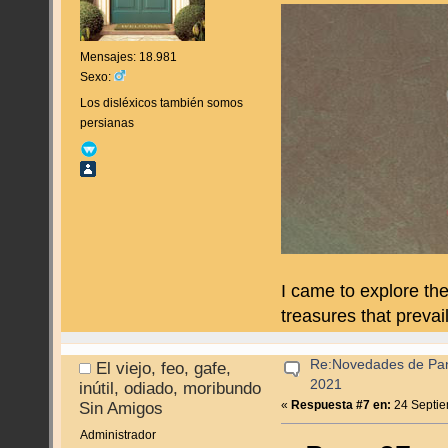
Mensajes: 18.981
Sexo:
Los disléxicos también somos
persianas
I came to explore th
treasures that prevail
Re:Novedades de Pan
El viejo, feo, gafe,
2021
inútil, odiado, moribundo
«
Respuesta #7 en:
24 Septie
Sin Amigos
Administrador