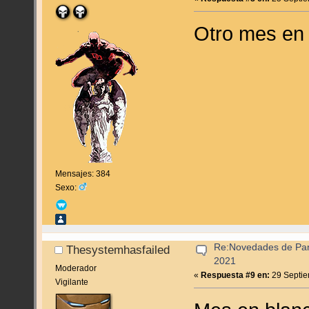
Otro mes en 
Mensajes: 384
Sexo:
Re:Novedades de Pan
Thesystemhasfailed
2021
Moderador
«
Respuesta #9 en:
29 Septie
Vigilante