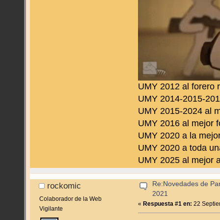
UMY 2012 al forero 
UMY 2014-2015-2016 
UMY 2015-2024 al m
UMY 2016 al mejor f
UMY 2020 a la mejor
UMY 2020 a toda una
UMY 2025 al mejor a
Re:Novedades de Pan
rockomic
2021
Colaborador de la Web
«
Respuesta #1 en:
22 Septie
Vigilante