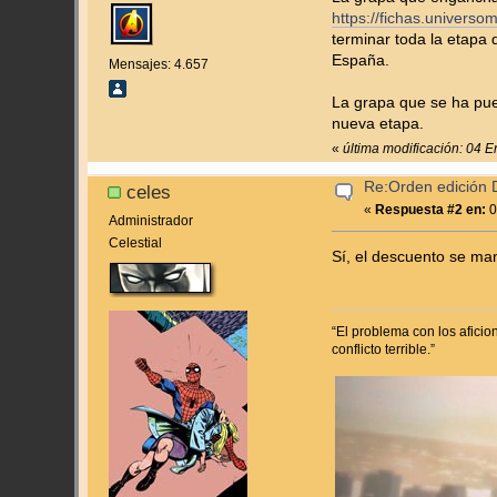
https://fichas.univers
terminar toda la etapa
España.
Mensajes: 4.657
La grapa que se ha pue
nueva etapa.
«
última modificación: 04 E
Re:Orden edición 
celes
«
Respuesta #2 en:
0
Administrador
Celestial
Sí, el descuento se man
“El problema con los afici
conflicto terrible.”