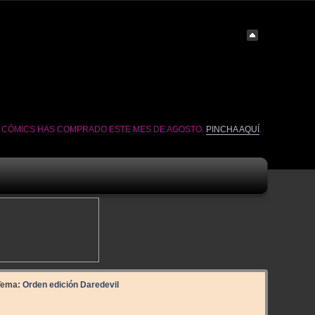
É CÓMICS HAS COMPRADO ESTE MES DE AGOSTO.
PINCHA AQUÍ
.
Tema:
Orden edición Daredevil