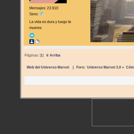
Mensajes: 23.910
Sexo:
La vida es dura y luego te
mueres
Páginas: [
1
]
Ir Arriba
Web del Universo Marvel
| Foro:
Universo Marvel 3.0
»
Cóm