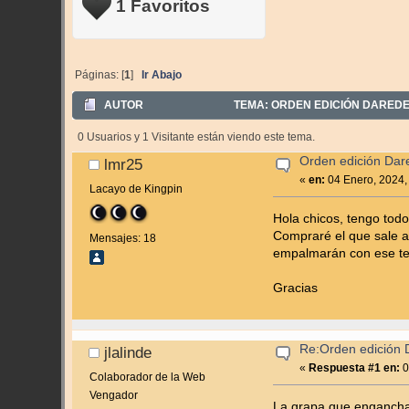
1 Favoritos
Páginas: [
1
]
Ir Abajo
AUTOR
TEMA: ORDEN EDICIÓN DAREDEV
0 Usuarios y 1 Visitante están viendo este tema.
Orden edición Dare
lmr25
«
en:
04 Enero, 2024,
Lacayo de Kingpin
Hola chicos, tengo todo
Compraré el que sale a
Mensajes: 18
empalmarán con ese ter
Gracias
Re:Orden edición 
jlalinde
«
Respuesta #1 en:
0
Colaborador de la Web
Vengador
La grapa que enganchar