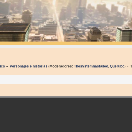
ics
»
Personajes e historias
(Moderadores:
Thesystemhasfailed
,
Querubo
) »