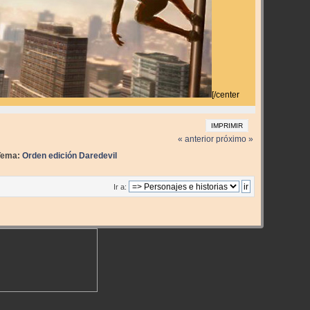
[/center
IMPRIMIR
« anterior
próximo »
Tema:
Orden edición Daredevil
Ir a: