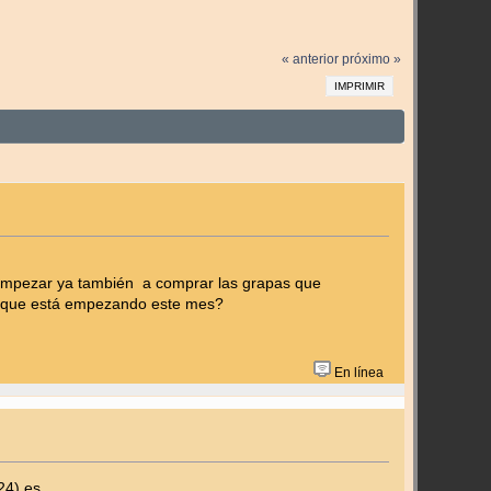
« anterior
próximo »
IMPRIMIR
o empezar ya también a comprar las grapas que
la que está empezando este mes?
En línea
24) es