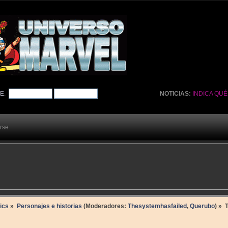
TE
.
NOTICIAS:
INDICA QU
arse
ics
»
Personajes e historias
(Moderadores:
Thesystemhasfailed
,
Querubo
) »