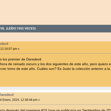
IL (LEÍDO 7452 VECES)
devil
 12:16:07 pm »
s los premier de Daredevil.
hora de reinado oscuro y los dos siguientes de este año, pero quier
cer tomo de este año. Cuáles son? Es Justo la colección anterior a 
Daredevil
4 Enero, 2024, 12:38:48 pm »
ía después del premiere #10 (que se publicaría en Septiembre de 20