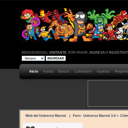
BIENVENIDO(A),
VISITANTE
. POR FAVOR,
INGRESA
O
REGÍSTRA
Inicio
Ayuda
Buscar
Calendario
Ingresar
Registr
Web del Universo Marvel
| Foro:
Universo Marvel 3.0
»
Cóm