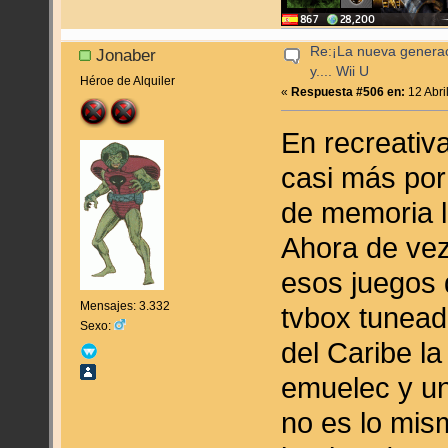
Re:¡La nueva genera
Jonaber
y.... Wii U
Héroe de Alquiler
«
Respuesta #506 en:
12 Abri
En recreativ
casi más por
de memoria l
Ahora de vez
esos juegos 
Mensajes: 3.332
tvbox tunead
Sexo:
del Caribe la
emuelec y un
no es lo mism