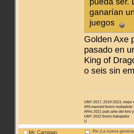
pueda ser. 
ganarían un
juegos
Golden Axe p
pasado en un
King of Drag
o seis sin e
UMY 2017, 2019-2023, mejor
AFA manolof forero mutiadicto
AFAs 2021 puto amo del foro y 
UMY 2022 forero trabajador
U
Re:¡La nueva genera
Mc Carnigan