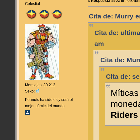
«
Respuesta #502 en:
09 Abri
Celestial
Cita de: Murry e
Cita de: ultim
am
Cita de: Mur
Cita de: se
Mensajes: 30.212
Míticas
Sexo:
Peanuts ha sido,es y será el
moneda
mejor cómic del mundo
Riders