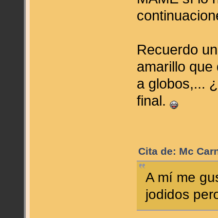
continuacio
Recuerdo uno
amarillo que
a globos,... 
final.
Cita de: Mc Carn
A mí me gu
jodidos per