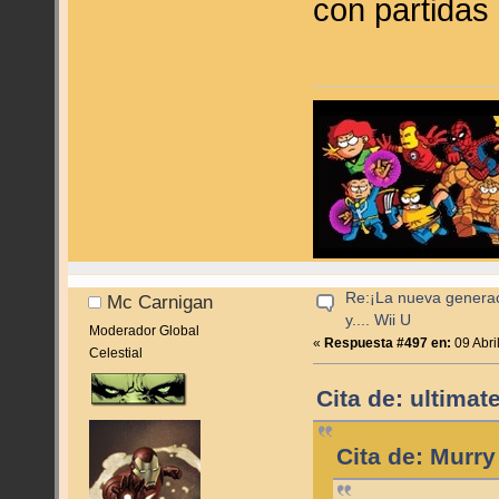
con partidas i
Re:¡La nueva genera
Mc Carnigan
y.... Wii U
Moderador Global
«
Respuesta #497 en:
09 Abri
Celestial
Cita de: ultimat
Cita de: Murry