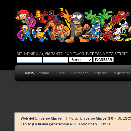
BIENVENIDO(A),
VISITANTE
. POR FAVOR,
INGRESA
O
REGÍSTRATE
.
Inicio
Ayuda
Buscar
Calendario
Ingresar
Registrarse
Web del Universo Marvel
| Foro:
Universo Marvel 3.0
»
JUEGO
Tema:
¡La nueva generación! PS4, Xbox One y.... Wii U