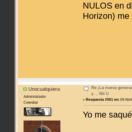
NULOS en dif
Horizon) me 
Re:¡La nueva genera
Unocualquiera
y.... Wii U
Administrador
«
Respuesta #501 en:
09 Abri
Celestial
Yo me saqué 