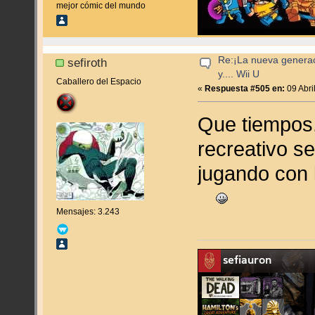
mejor cómic del mundo
Re:¡La nueva genera
sefiroth
y.... Wii U
Caballero del Espacio
«
Respuesta #505 en:
09 Abri
Que tiempos.
recreativo se
jugando con
Mensajes: 3.243