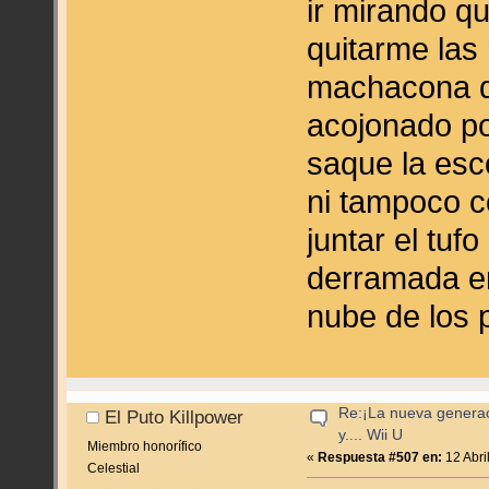
ir mirando q
quitarme las
machacona de
acojonado po
saque la esc
ni tampoco c
juntar el tufo
derramada en
nube de los 
Re:¡La nueva genera
El Puto Killpower
y.... Wii U
Miembro honorífico
«
Respuesta #507 en:
12 Abri
Celestial