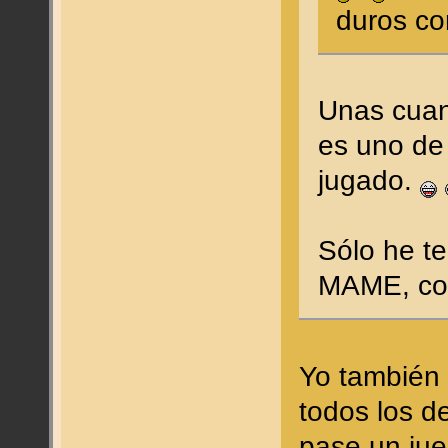
duros co
Unas cuan
es uno de
jugado.
Sólo he te
MAME, con 
Yo también
todos los d
pase un jue