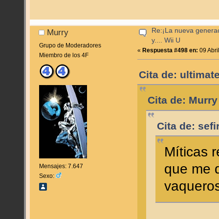
Re:¡La nueva genera
Murry
y.... Wii U
Grupo de Moderadores
«
Respuesta #498 en:
09 Abri
Miembro de los 4F
Cita de: ultimat
Cita de: Murry
Cita de: sef
Míticas 
que me 
Mensajes: 7.647
Sexo:
vaqueros