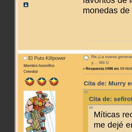
monedas de 5
Re:¡La nueva genera
El Puto Killpower
y.... Wii U
Miembro honorífico
«
Respuesta #496 en:
09 Abri
Celestial
Cita de: Murry e
Cita de: sefir
Míticas re
me dejé 