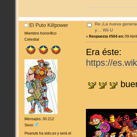
Re:¡La nueva genera
El Puto Killpower
y.... Wii U
Miembro honorífico
«
Respuesta #504 en:
09 Abri
Celestial
Era éste:
https://es.w
buen
Mensajes: 30.212
Sexo:
Peanuts ha sido,es y será el