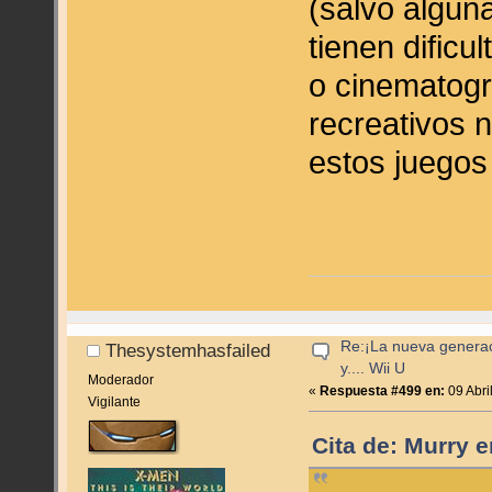
(salvo algun
tienen dificu
o cinematogr
recreativos 
estos juego
Re:¡La nueva genera
Thesystemhasfailed
y.... Wii U
Moderador
«
Respuesta #499 en:
09 Abri
Vigilante
Cita de: Murry e