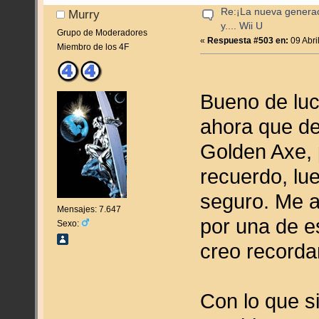
Re:¡La nueva genera
Murry
y.... Wii U
Grupo de Moderadores
«
Respuesta #503 en:
09 Abri
Miembro de los 4F
Bueno de luc
ahora que de
Golden Axe, 
recuerdo, lu
seguro. Me 
Mensajes: 7.647
por una de e
Sexo:
creo recorda
Con lo que s