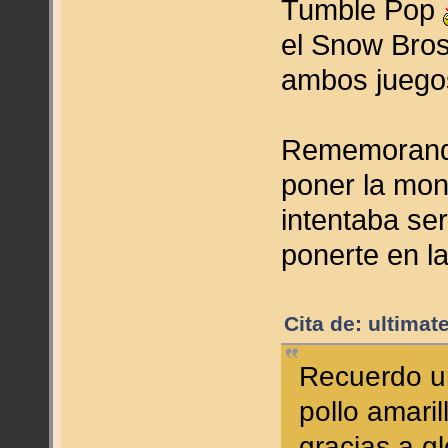
Tumble Pop
el Snow Bro
ambos juego
Rememorando
poner la mon
intentaba ser
ponerte en l
Cita de: ultimat
Recuerdo u
pollo amari
gracias a gl