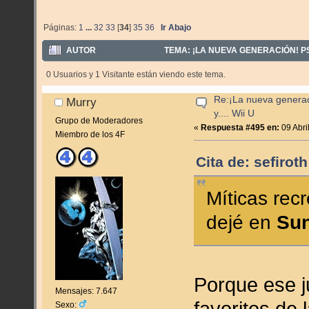
Páginas:
1
...
32
33
[
34
]
35
36
Ir Abajo
AUTOR
TEMA: ¡LA NUEVA GENERACIÓN! PS4,
0 Usuarios y 1 Visitante están viendo este tema.
Re:¡La nueva genera
Murry
y.... Wii U
Grupo de Moderadores
«
Respuesta #495 en:
09 Abri
Miembro de los 4F
Cita de: sefirot
Míticas rec
dejé en
Sun
Porque ese j
Mensajes: 7.647
favoritos de
Sexo: