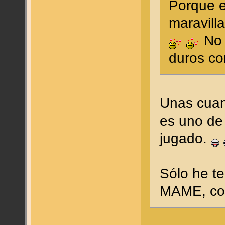
Porque e
maravilla
No 
duros co
Unas cuan
es uno de
jugado.
Sólo he te
MAME, con 