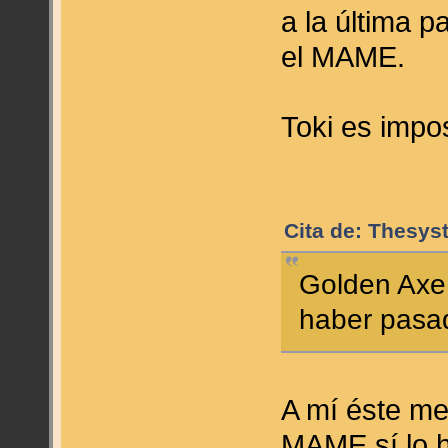
a la última p
el MAME.
Toki es impo
Cita de: Thesys
Golden Axe 
haber pasad
A mí éste me
MAME sí lo 