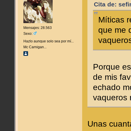
Cita de: sef
Míticas 
que me 
Mensajes: 28.563
Sexo:
vaqueros
Hazlo aunque solo sea por mí...
Mc Carnigan...
Porque ese
de mis fav
echado mo
vaqueros n
Unas cuant