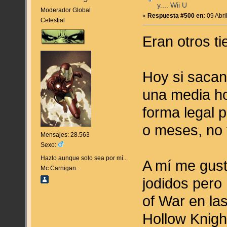
y.... Wii U
Moderador Global
«
Respuesta #500 en:
09 Abri
Celestial
Eran otros t
Hoy si sacan
una media ho
forma legal 
o meses, no
Mensajes: 28.563
Sexo:
Hazlo aunque solo sea por mí...
A mí me gust
Mc Carnigan...
jodidos pero
of War en las
Hollow Knight