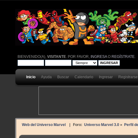
BIENVENIDO(A),
VISITANTE
. POR FAVOR,
INGRESA
O
REGÍSTRATE
.
Inicio
Ayuda
Buscar
Calendario
Ingresar
Registrarse
Web del Universo Marvel
| Foro:
Universo Marvel 3.0
»
Perfil d