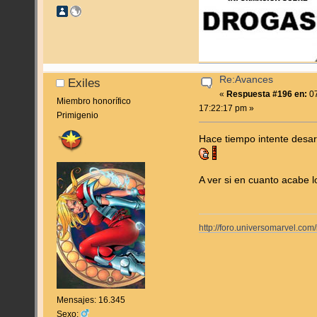
Re:Avances
Exiles
«
Respuesta #196 en:
07
Miembro honorífico
17:22:17 pm »
Primigenio
Hace tiempo intente desarr
A ver si en cuanto acabe 
http://foro.universomarvel.co
Mensajes: 16.345
Sexo: