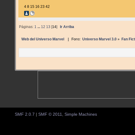
4 8 15 16 23 42
Páginas:
1
...
12
13
[
14
]
Ir Arriba
Web del Universo Marvel
| Foro:
Universo Marvel 3.0
»
Fan Fict
SMF 2.0.7
|
SMF © 2011
,
Simple Machines