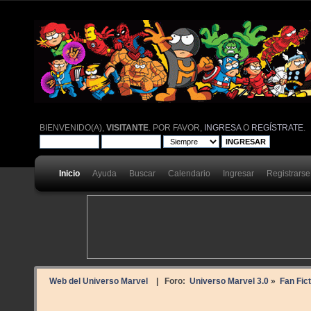
BIENVENIDO(A),
VISITANTE
. POR FAVOR,
INGRESA
O
REGÍSTRATE
.
Inicio
Ayuda
Buscar
Calendario
Ingresar
Registrarse
Web del Universo Marvel
| Foro:
Universo Marvel 3.0
»
Fan Fict