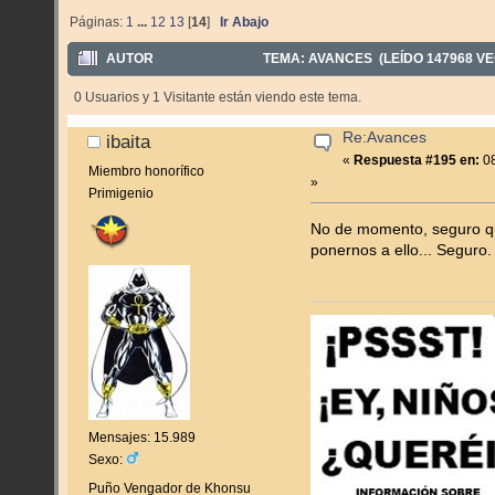
Páginas:
1
...
12
13
[
14
]
Ir Abajo
AUTOR
TEMA: AVANCES (LEÍDO 147968 VE
0 Usuarios y 1 Visitante están viendo este tema.
Re:Avances
ibaita
«
Respuesta #195 en:
08
Miembro honorífico
»
Primigenio
No de momento, seguro q
ponernos a ello... Seguro.
Mensajes: 15.989
Sexo:
Puño Vengador de Khonsu