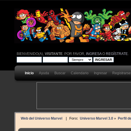
BIENVENIDO(A),
VISITANTE
. POR FAVOR,
INGRESA
O
REGÍSTRATE
.
Inicio
Ayuda
Buscar
Calendario
Ingresar
Registrarse
Web del Universo Marvel
| Foro:
Universo Marvel 3.0
»
Perfil d