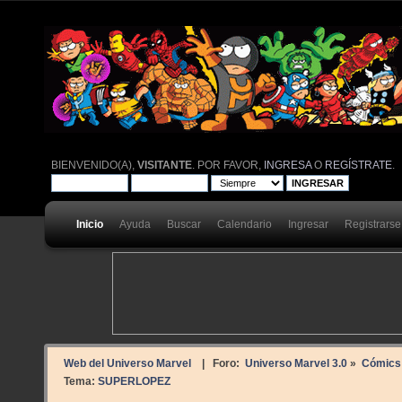
BIENVENIDO(A),
VISITANTE
. POR FAVOR,
INGRESA
O
REGÍSTRATE
.
Inicio
Ayuda
Buscar
Calendario
Ingresar
Registrarse
Web del Universo Marvel
| Foro:
Universo Marvel 3.0
»
Cómics
Tema:
SUPERLOPEZ