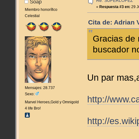
Re: SUPERLOPEZ
Soap
«
Respuesta #3 en:
29 J
Miembro honorífico
Celestial
Cita de: Adrian 
Gracias de 
buscador n
Un par mas,a
Mensajes: 28.737
Sexo:
http://www.
Marvel Heroes,Gold y Omnigold
4 life Bro!
http://es.w