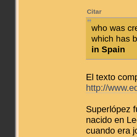
Citar
who was cre
which has
in Spain
El texto comp
http://www.
Superlópez f
nacido en Le
cuando era j