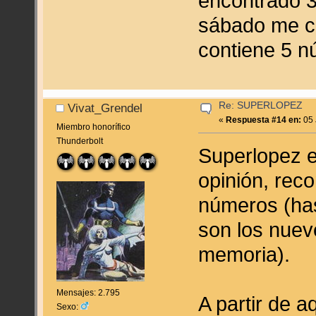
encontrado 3
sábado me c
contiene 5 
Re: SUPERLOPEZ
Vivat_Grendel
«
Respuesta #14 en:
05 
Miembro honorífico
Thunderbolt
Superlopez e
opinión, rec
números (has
son los nuev
memoria).
Mensajes: 2.795
A partir de a
Sexo: