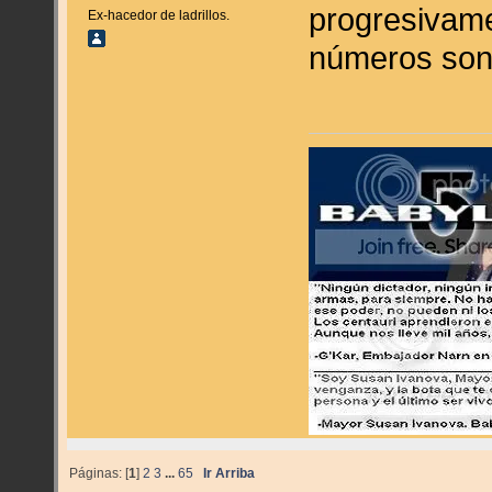
progresivam
Ex-hacedor de ladrillos.
números son 
Páginas: [
1
]
2
3
...
65
Ir Arriba