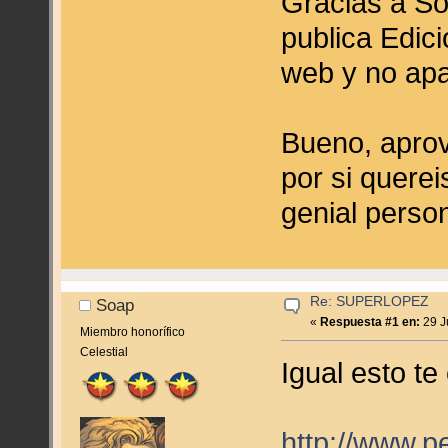
Gracias a So
publica Edic
web y no ap
Bueno, aprov
por si quere
genial perso
Re: SUPERLOPEZ
Soap
«
Respuesta #1 en:
29 J
Miembro honorífico
Celestial
Igual esto te 
http://www.p