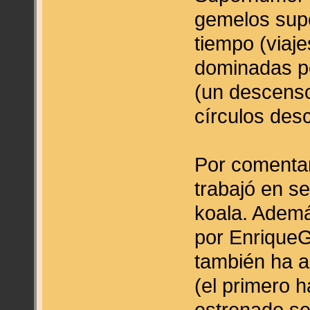
gemelos supe
tiempo (viaje
dominadas por
(un descenso
círculos desc
Por comentar
trabajó en s
koala. Ademá
por Enrique
también ha a
(el primero h
estrenado s