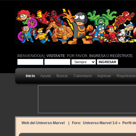
BIENVENIDO(A),
VISITANTE
. POR FAVOR,
INGRESA
O
REGÍSTRATE
.
Inicio
Ayuda
Buscar
Calendario
Ingresar
Registrarse
Web del Universo Marvel
| Foro:
Universo Marvel 3.0
»
Perfil d