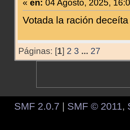
«
en:
04 Agosto, 2025, 16:
Votada la ración deceíta
Páginas: [
1
]
2
3
...
27
SMF 2.0.7
|
SMF © 2011
,