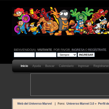
BIENVENIDO(A),
VISITANTE
. POR FAVOR,
INGRESA
O
REGÍSTRATE
.
Inicio
Ayuda
Buscar
Calendario
Ingresar
Registrarse
Web del Universo Marvel
| Foro:
Universo Marvel 3.0
»
Perfil d