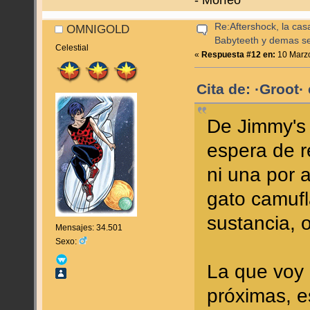
- Morfeo
Re:Aftershock, la cas
OMNIGOLD
Babyteeth y demas se
Celestial
«
Respuesta #12 en:
10 Marzo
Cita de: ·Groot·
De Jimmy's
espera de r
ni una por a
gato camuf
sustancia, 
Mensajes: 34.501
Sexo:
La que voy
próximas, e