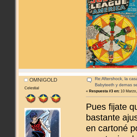
Re:Aftershock, la cas
OMNIGOLD
Babyteeth y demas se
Celestial
«
Respuesta #3 en:
10 Marzo,
Pues fijate q
bastante aju
en cartoné p