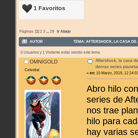
1 Favoritos
Páginas: [
1
]
2
3
...
29
Ir Abajo
AUTOR
TEMA: AFTERSHOCK, LA CASA DE A
VECES)
0 Usuarios y 1 Visitante están viendo este tema.
Aftershock, la casa d
OMNIGOLD
demas series planeta
Celestial
«
en:
10 Marzo, 2019, 12:24:0
Abro hilo co
series de Af
nos trae pla
hilo para ca
hay varias s