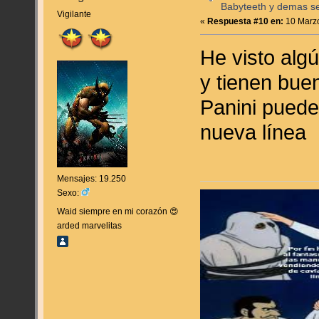
Babyteeth y demas se
Vigilante
«
Respuesta #10 en:
10 Marzo
He visto alg
y tienen bue
Panini puede
nueva líne
Mensajes: 19.250
Sexo:
Waid siempre en mi corazón 😍
arded marvelitas