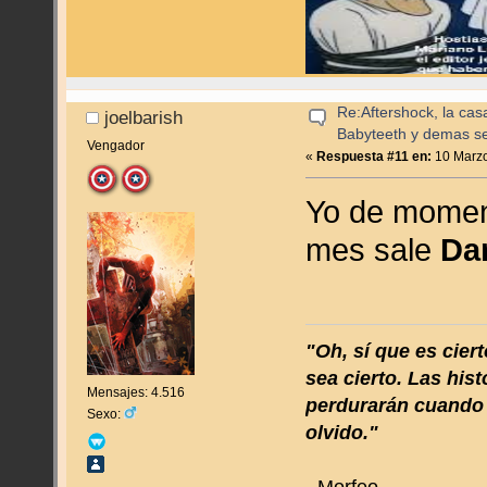
Re:Aftershock, la cas
joelbarish
Babyteeth y demas se
Vengador
«
Respuesta #11 en:
10 Marzo
Yo de momen
mes sale
Da
"Oh, sí que es cier
sea cierto. Las his
Mensajes: 4.516
perdurarán cuando 
Sexo:
olvido."