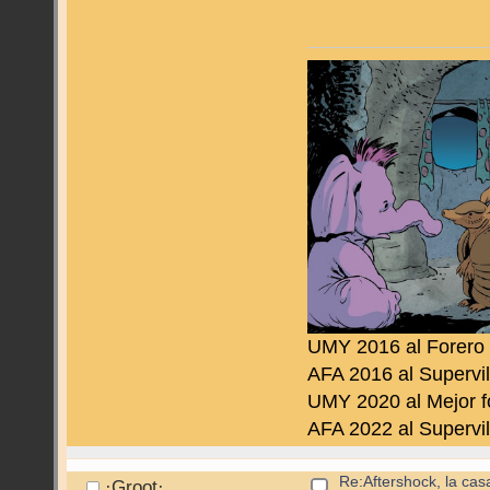
UMY 2016 al Forero
AFA 2016 al Supervil
UMY 2020 al Mejor f
AFA 2022 al Supervil
Re:Aftershock, la cas
·Groot·