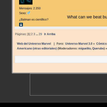
Mensajes: 2.350
Sexo:
What can we beat bu
¿Batman es científico?
Páginas: [
1
]
2
3
...
29
Ir Arriba
Web del Universo Marvel
| Foro:
Universo Marvel 3.0
»
Cómics
Americano (otras editoriales)
(Moderadores:
miguelito
,
Querubo
) 