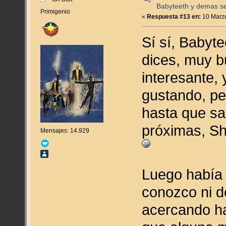
Babyteeth y demas se
Primigenio
«
Respuesta #13 en:
10 Marzo
Sí sí, Babyt
dices, muy b
interesante,
gustando, p
hasta que sa
próximas, S
Mensajes: 14.929
Luego había
conozco ni d
acercando ha