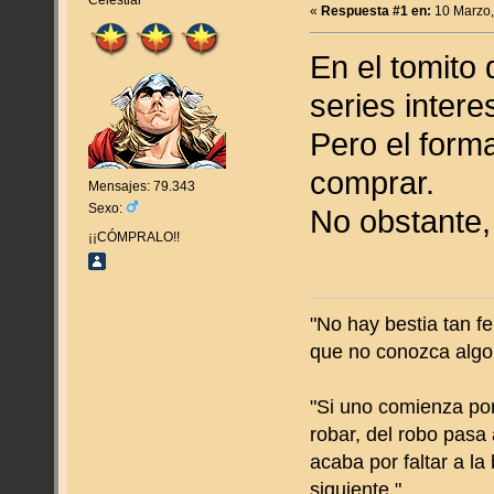
Celestial
«
Respuesta #1 en:
10 Marzo,
En el tomito
series intere
Pero el form
comprar.
Mensajes: 79.343
Sexo:
No obstante, 
¡¡CÓMPRALO!!
"No hay bestia tan f
que no conozca algo
"Si uno comienza por
robar, del robo pasa 
acaba por faltar a la
siguiente."