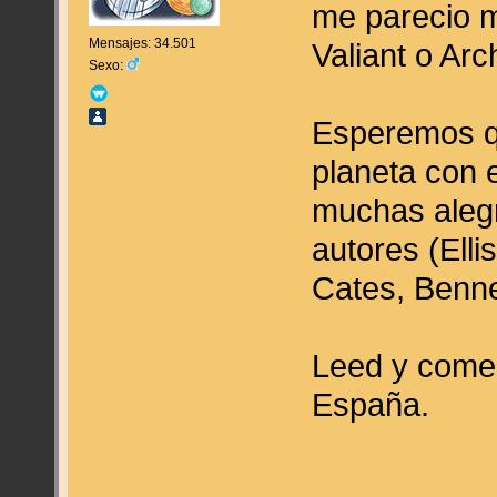
me parecio me
Mensajes: 34.501
Valiant o Arc
Sexo:
Esperemos qu
planeta con 
muchas alegr
autores (Elli
Cates, Bennet
Leed y comen
España.