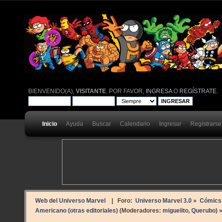
BIENVENIDO(A),
VISITANTE
. POR FAVOR,
INGRESA
O
REGÍSTRATE
.
Inicio
Ayuda
Buscar
Calendario
Ingresar
Registrarse
Web del Universo Marvel
| Foro:
Universo Marvel 3.0
»
Cómics
Americano (otras editoriales)
(Moderadores:
miguelito
,
Querubo
) 