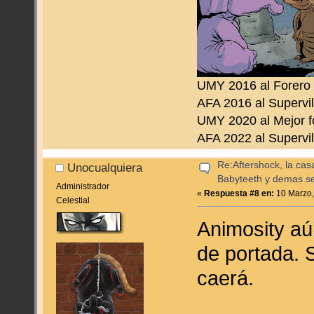
UMY 2016 al Forero
AFA 2016 al Supervil
UMY 2020 al Mejor f
AFA 2022 al Supervil
Re:Aftershock, la cas
Unocualquiera
Babyteeth y demas se
Administrador
«
Respuesta #8 en:
10 Marzo,
Celestial
Animosity aú
de portada. S
caerá.