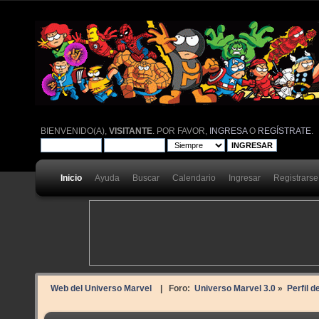
BIENVENIDO(A),
VISITANTE
. POR FAVOR,
INGRESA
O
REGÍSTRATE
.
Inicio
Ayuda
Buscar
Calendario
Ingresar
Registrarse
Web del Universo Marvel
| Foro:
Universo Marvel 3.0
»
Perfil d