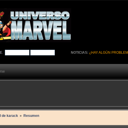
TE
.
NOTICIAS:
¿HAY ALGÚN PROBLEM
arse
il de karack 
»
Resumen