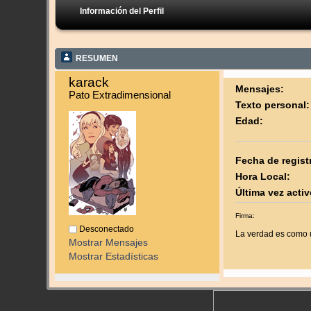
Información del Perfil
RESUMEN
karack 
Mensajes:
Pato Extradimensional
Texto personal:
Edad:
Fecha de regist
Hora Local:
Última vez activ
Firma:
Desconectado
La verdad es como u
Mostrar Mensajes
Mostrar Estadísticas