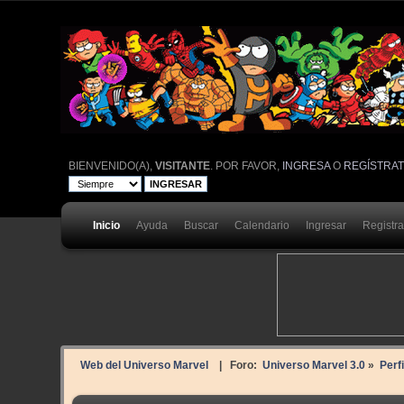
BIENVENIDO(A),
VISITANTE
. POR FAVOR,
INGRESA
O
REGÍSTRA
Inicio
Ayuda
Buscar
Calendario
Ingresar
Registr
Web del Universo Marvel
| Foro:
Universo Marvel 3.0
»
Perf