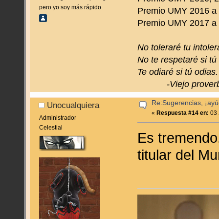
pero yo soy más rápido
Premio UMY 2016 a 
Premio UMY 2017 a to
No toleraré tu intoler
No te respetaré si tú
Te odiaré si tú odias.
-Viejo proverbi
Re:Sugerencias, ¡ayú
Unocualquiera
«
Respuesta #14 en:
03 
Administrador
Celestial
Es tremendo.
titular del M