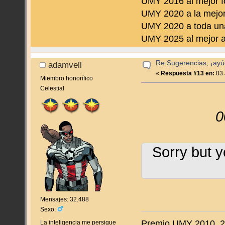
UMY 2016 al mejor f
UMY 2020 a la mejor
UMY 2020 a toda una
UMY 2025 al mejor a
Re:Sugerencias, ¡ayú
adamvell
«
Respuesta #13 en:
03 
Miembro honorífico
Celestial
0
Sorry but y
Mensajes: 32.488
Sexo:
Premio UMY 2010, 20
La inteligencia me persigue