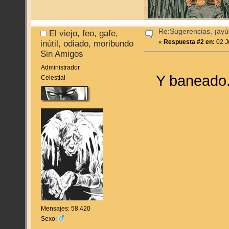
Re:Sugerencias, ¡ayú
El viejo, feo, gafe,
«
Respuesta #2 en:
02 J
inútil, odiado, moribundo
Sin Amigos
Administrador
Y baneado
Celestial
Mensajes: 58.420
Sexo: