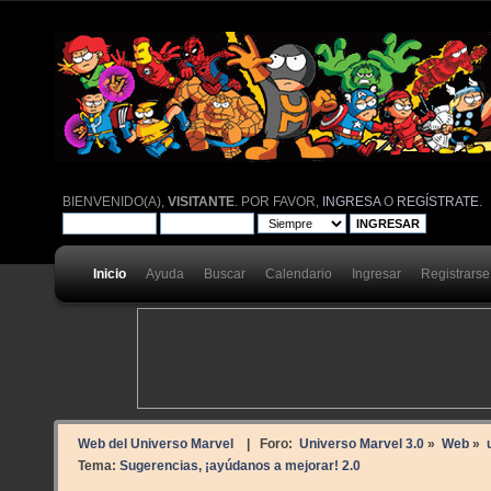
BIENVENIDO(A),
VISITANTE
. POR FAVOR,
INGRESA
O
REGÍSTRATE
.
Inicio
Ayuda
Buscar
Calendario
Ingresar
Registrarse
Web del Universo Marvel
| Foro:
Universo Marvel 3.0
»
Web
»
Tema:
Sugerencias, ¡ayúdanos a mejorar! 2.0