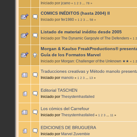
Iniciado por
jcano
«
1
2
3
...
78
»
COMICS INÉDITOS (hasta 2004) II
Iniciado por
fer1980
«
1
2
3
...
58
»
Listado de material inédito desde 2005
Iniciado por
The Dynamic Gargoyle of The Defenders
«
1
Morgan & Kaulso FreakProductions® presenta
Guía de los Formatos Marvel
Iniciado por
Morgan: Challenger of the Unknown ★★
«
1
Traducciones creativas y Método manolo presenta
Iniciado por
manolo
«
1
2
3
...
13
»
Editorial TASCHEN
Iniciado por
Thesystemhasfailed
Los cómics del Carrefour
Iniciado por
Thesystemhasfailed
«
1
2
3
...
11
»
EDICIONES DE BRUGUERA
Iniciado por
Marvel Zuvembie