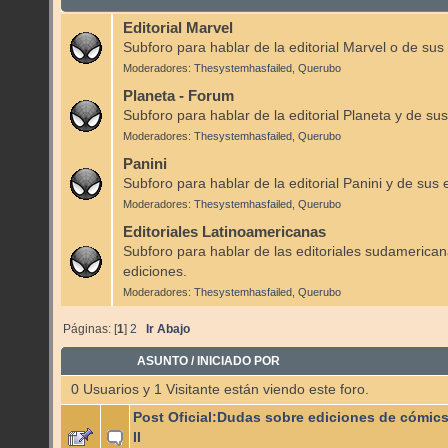
Editorial Marvel
Subforo para hablar de la editorial Marvel o de sus
Moderadores:
Thesystemhasfailed
,
Querubo
Planeta - Forum
Subforo para hablar de la editorial Planeta y de sus
Moderadores:
Thesystemhasfailed
,
Querubo
Panini
Subforo para hablar de la editorial Panini y de sus 
Moderadores:
Thesystemhasfailed
,
Querubo
Editoriales Latinoamericanas
Subforo para hablar de las editoriales sudamerican
ediciones.
Moderadores:
Thesystemhasfailed
,
Querubo
Páginas: [
1
]
2
Ir Abajo
ASUNTO
/
INICIADO POR
0 Usuarios y 1 Visitante están viendo este foro.
Post Oficial:Dudas sobre ediciones de cómics
II