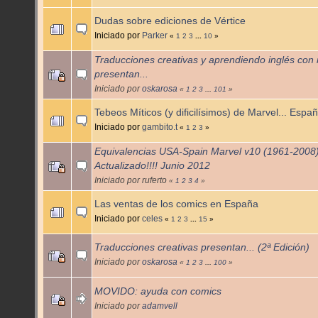
Dudas sobre ediciones de Vértice
Iniciado por
Parker
«
1
2
3
...
10
»
Traducciones creativas y aprendiendo inglés con
presentan...
Iniciado por
oskarosa
«
1
2
3
...
101
»
Tebeos Míticos (y dificilísimos) de Marvel... Espa
Iniciado por
gambito.t
«
1
2
3
»
Equivalencias USA-Spain Marvel v10 (1961-2008
Actualizado!!!! Junio 2012
Iniciado por ruferto
«
1
2
3
4
»
Las ventas de los comics en España
Iniciado por
celes
«
1
2
3
...
15
»
Traducciones creativas presentan... (2ª Edición)
Iniciado por
oskarosa
«
1
2
3
...
100
»
MOVIDO: ayuda con comics
Iniciado por
adamvell