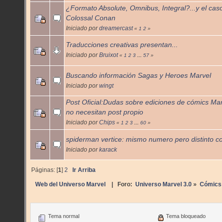
¿Formato Absolute, Omnibus, Integral?...y el cas
Colossal Conan
Iniciado por
dreamercast
«
1
2
»
Traducciones creativas presentan...
Iniciado por
Bruixot
«
1
2
3
...
57
»
Buscando información Sagas y Heroes Marvel
Iniciado por
wingt
Post Oficial:Dudas sobre ediciones de cómics Ma
no necesitan post propio
Iniciado por
Chips
«
1
2
3
...
60
»
spiderman vertice: mismo numero pero distinto c
Iniciado por
karack
Páginas: [
1
]
2
Ir Arriba
Web del Universo Marvel
| Foro:
Universo Marvel 3.0
»
Cómics
Tema normal
Tema bloqueado