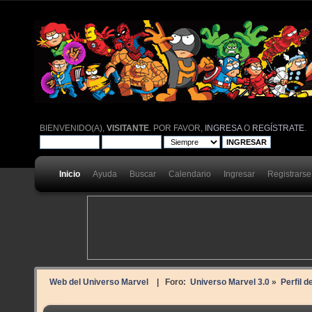
BIENVENIDO(A),
VISITANTE
. POR FAVOR,
INGRESA
O
REGÍSTRATE
.
Inicio
Ayuda
Buscar
Calendario
Ingresar
Registrarse
Web del Universo Marvel
| Foro:
Universo Marvel 3.0
»
Perfil de