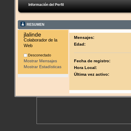
Información del Perfil
RESUMEN
jlalinde 
Mensajes:
Colaborador de la 
Edad:
Web
Desconectado
Mostrar Mensajes
Fecha de registro:
Mostrar Estadísticas
Hora Local:
Última vez activo: