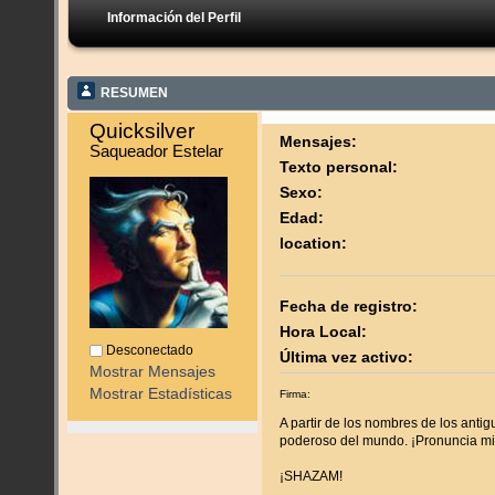
Información del Perfil
RESUMEN
Quicksilver 
Mensajes:
Saqueador Estelar
Texto personal:
Sexo:
Edad:
location:
Fecha de registro:
Hora Local:
Desconectado
Última vez activo:
Mostrar Mensajes
Mostrar Estadísticas
Firma:
A partir de los nombres de los antig
poderoso del mundo. ¡Pronuncia m
¡SHAZAM!