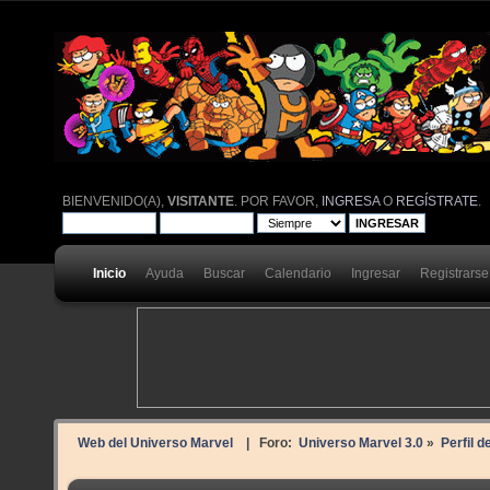
BIENVENIDO(A),
VISITANTE
. POR FAVOR,
INGRESA
O
REGÍSTRATE
.
Inicio
Ayuda
Buscar
Calendario
Ingresar
Registrarse
Web del Universo Marvel
| Foro:
Universo Marvel 3.0
»
Perfil d