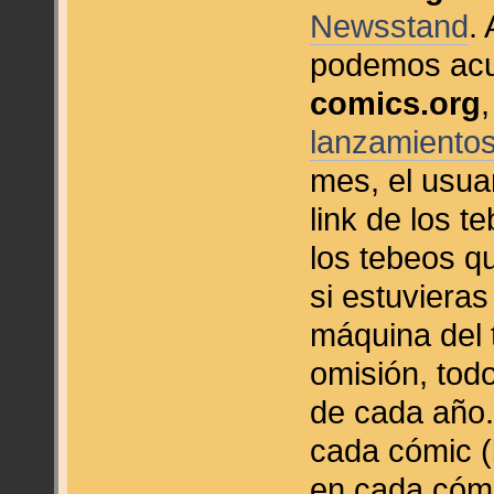
Newsstand
.
podemos acud
comics.org
lanzamiento
mes, el usua
link de los 
los tebeos qu
si estuviera
máquina del t
omisión, tod
de cada año.
cada cómic (
en cada cómic