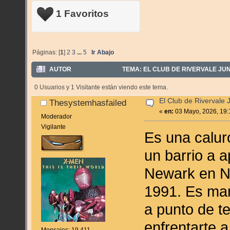
1 Favoritos
Páginas: [
1
]
2
3
...
5
Ir Abajo
AUTOR
TEMA: EL CLUB DE RIVERVALE JUN
0 Usuarios y 1 Visitante están viendo este tema.
El Club de Rivervale 
Thesystemhasfailed
«
en:
03 Mayo, 2026, 19:
Moderador
Vigilante
Es una calur
un barrio a 
Newark en N
1991. Es mart
a punto de t
enfrentarte 
Mensajes: 19.411