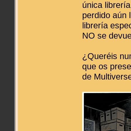
única librer
perdido aún 
librería esp
NO se devuel
¿Queréis nu
que os prese
de Multivers