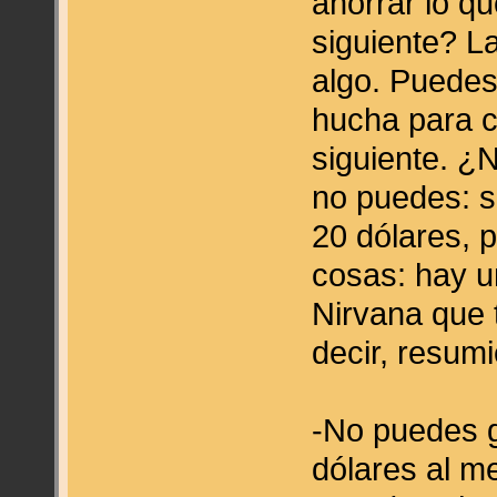
ahorrar lo q
siguiente? L
algo. Puedes
hucha para c
siguiente. ¿
no puedes: sé
20 dólares, 
cosas: hay u
Nirvana que 
decir, resum
-No puedes g
dólares al m