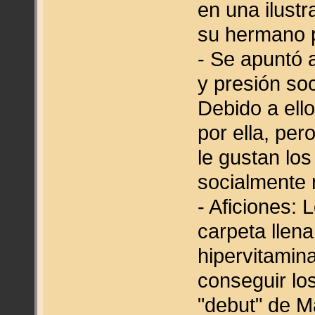
en una ilust
su hermano 
- Se apuntó 
y presión soc
Debido a ell
por ella, per
le gustan lo
socialmente 
- Aficiones: 
carpeta llen
hipervitamin
conseguir lo
"debut" de M