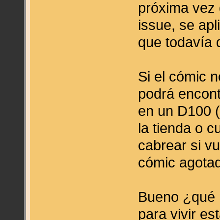
próxima vez 
issue, se ap
que todavía 
Si el cómic 
podrá encont
en un D100 (
la tienda o c
cabrear si v
cómic agotad
Bueno ¿qué 
para vivir es