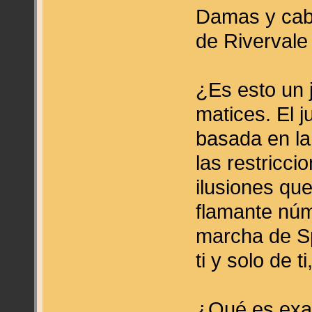
Damas y caba
de Rivervale
¿Es esto un j
matices. El 
basada en l
las restricci
ilusiones que
flamante núm
marcha de S
ti y solo de ti
¿Qué es exa