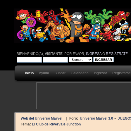
BIENVENIDO(A),
VISITANTE
. POR FAVOR,
INGRESA
O
REGÍSTRATE
.
Inicio
Ayuda
Buscar
Calendario
Ingresar
Registrarse
Web del Universo Marvel
| Foro:
Universo Marvel 3.0
»
JUEGO
Tema:
El Club de Rivervale Junction