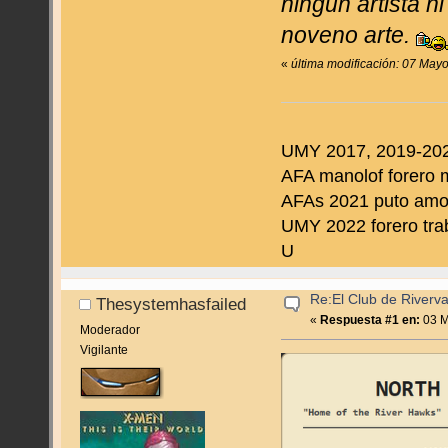
ningún artista ni
noveno arte.
«
última modificación: 07 May
UMY 2017, 2019-202
AFA manolof forero 
AFAs 2021 puto amo d
UMY 2022 forero tra
U
Re:El Club de Riverva
Thesystemhasfailed
«
Respuesta #1 en:
03 M
Moderador
Vigilante