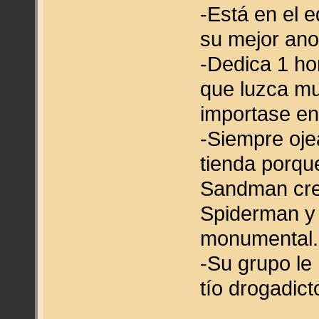
-Está en el e
su mejor ano
-Dedica 1 hor
que luzca mu
importase en
-Siempre ojea
tienda porq
Sandman crey
Spiderman y 
monumental.
-Su grupo le 
tío drogadict