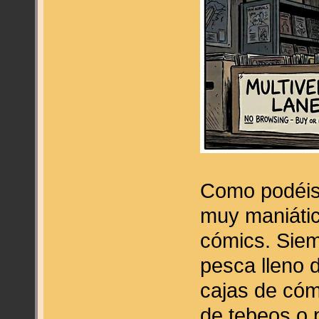
Como podéis
muy maniáti
cómics. Siem
pesca lleno d
cajas de cóm
de tebeos o 