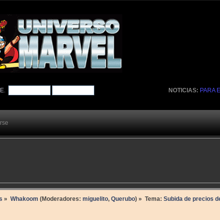
TE
.
NOTICIAS:
PARA 
arse
s
»
Whakoom
(Moderadores:
miguelito
,
Querubo
) »
Tema:
Subida de precios d