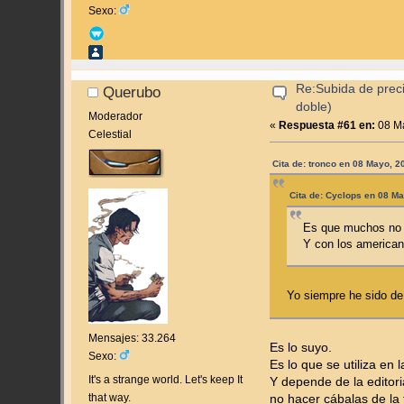
Sexo:
Re:Subida de prec
Querubo
doble)
Moderador
«
Respuesta #61 en:
08 Ma
Celestial
Cita de: tronco en 08 Mayo, 
Cita de: Cyclops en 08 M
Es que muchos no t
Y con los americano
Yo siempre he sido d
Mensajes: 33.264
Es lo suyo.
Sexo:
Es lo que se utiliza en
It's a strange world. Let's keep It
Y depende de la editor
that way.
no hacer cábalas de la 