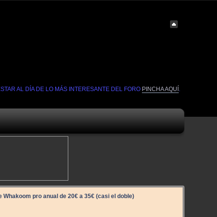
ESTAR AL DÍA DE LO MÁS INTERESANTE DEL FORO
PINCHA AQUÍ
.
e Whakoom pro anual de 20€ a 35€ (casi el doble)