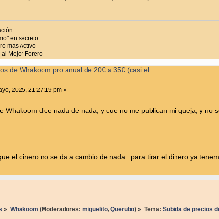
ación
mo" en secreto
ro mas Activo
al Mejor Forero
ios de Whakoom pro anual de 20€ a 35€ (casi el
yo, 2025, 21:27:19 pm »
de Whakoom dice nada de nada, y que no me publican mi queja, y no s
8
ue el dinero no se da a cambio de nada...para tirar el dinero ya tenem
s
»
Whakoom
(Moderadores:
miguelito
,
Querubo
) »
Tema:
Subida de precios d