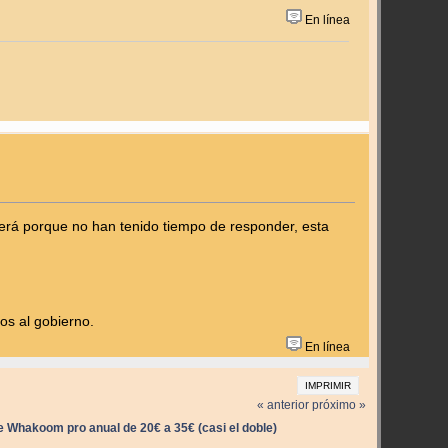
En línea
erá porque no han tenido tiempo de responder, esta
os al gobierno.
En línea
IMPRIMIR
« anterior
próximo »
e Whakoom pro anual de 20€ a 35€ (casi el doble)