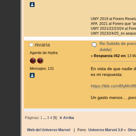
UMY 2019 al Forero Revel
AFA 2021 al Forero que "a
UMY 2021/22/23/24 al Fore
UMY 2023/24/25_ex aequo 
Re:Subida de prec
nivaria
doble)
Agente de Hydra
«
Respuesta #62 en:
13 Ma
En vista de que nadie 
Mensajes: 131
es mi respuesta:
https://ibb.co/n8fqMn9
Un gasto menos.....porq
Páginas:
1
...
3
4
[
5
]
Ir Arriba
Web del Universo Marvel
| Foro:
Universo Marvel 3.0
»
Otro