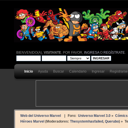
BIENVENIDO(A),
VISITANTE
. POR FAVOR,
INGRESA
O
REGÍSTRATE
.
Inicio
Ayuda
Buscar
Calendario
Ingresar
Registrarse
Web del Universo Marvel
| Foro:
Universo Marvel 3.0
»
Cómics
Héroes Marvel
(Moderadores:
Thesystemhasfailed
,
Querubo
) »
T