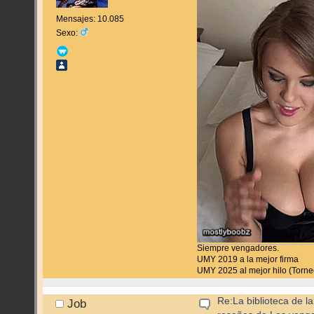
Mensajes: 10.085
Sexo:
Siempre vengadores.
UMY 2019 a la mejor firma
UMY 2025 al mejor hilo (Torn
Re:La biblioteca de l
Job