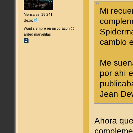
Mi recu
Mensajes: 19.241
compleme
Sexo:
Waid siempre en mi corazón 😍
Spiderma
arded marvelitas
cambio 
Me suena
por ahí 
publicab
Jean Dew
Ahora que
complemen