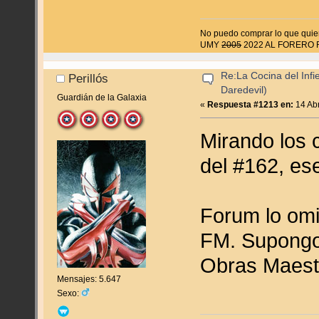
No puedo comprar lo que quier
UMY
2005
2022 AL FORERO
Re:La Cocina del Infie
Perillós
Daredevil)
Guardián de la Galaxia
«
Respuesta #1213 en:
14 Abr
Mirando los 
del #162, ese
Forum lo omi
FM. Supongo 
Obras Maest
Mensajes: 5.647
Sexo: