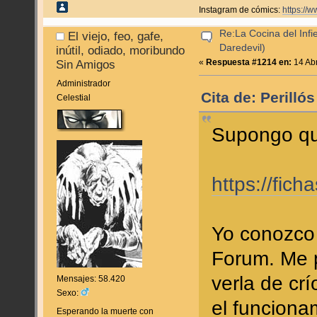
Instagram de cómics:
https://
Re:La Cocina del Infie
El viejo, feo, gafe,
Daredevil)
inútil, odiado, moribundo
«
Respuesta #1214 en:
14 Abr
Sin Amigos
Administrador
Cita de: Perilló
Celestial
Supongo que
https://fic
Yo conozco 
Forum. Me 
verla de crí
Mensajes: 58.420
Sexo:
el funciona
Esperando la muerte con