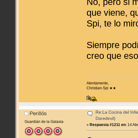
No, pero si 
que viene, q
Spi, te lo mi
Siempre podr
creo que es
Atentamente,
Christian-Spi ★★
Re:La Cocina del Infie
Perillós
Daredevil)
Guardián de la Galaxia
«
Respuesta #1211 en:
14 Abr