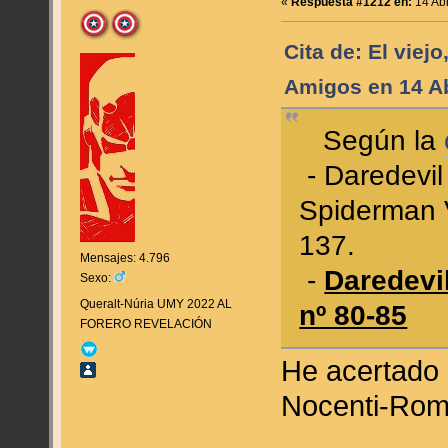
«
Respuesta #1212 en:
14 Abr
Cita de: El viejo
Amigos en 14 Ab
Según la
- Daredevil
Spiderman V
137.
Mensajes: 4.796
-
Daredevil
Sexo:
Queralt-Núria UMY 2022 AL
nº 80-85
FORERO REVELACIÓN
He acertado 
Nocenti-Romi