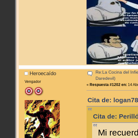
Re:La Cocina del Infie
Heroecaído
Daredevil)
Vengador
«
Respuesta #1202 en:
14 Abr
Cita de: logan78
Cita de: Peril
Mi recuer