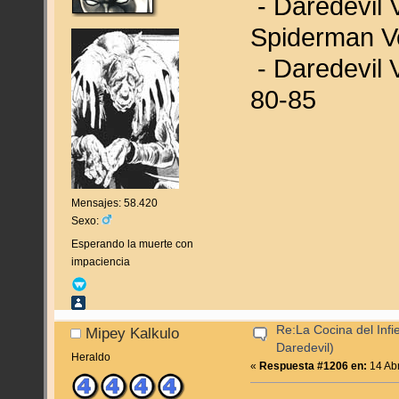
- Daredevil 
Spiderman Vo
- Daredevil V
80-85
Mensajes: 58.420
Sexo:
Esperando la muerte con
impaciencia
Re:La Cocina del Infie
Mipey Kalkulo
Daredevil)
Heraldo
«
Respuesta #1206 en:
14 Abr