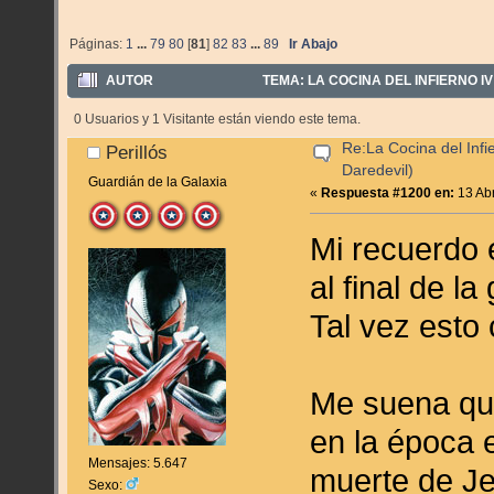
Páginas:
1
...
79
80
[
81
]
82
83
...
89
Ir Abajo
AUTOR
TEMA: LA COCINA DEL INFIERNO IV 
0 Usuarios y 1 Visitante están viendo este tema.
Re:La Cocina del Infie
Perillós
Daredevil)
Guardián de la Galaxia
«
Respuesta #1200 en:
13 Abr
Mi recuerdo
al final de l
Tal vez esto
Me suena que
en la época e
Mensajes: 5.647
muerte de Je
Sexo: