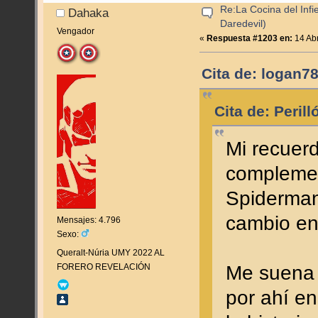
Re:La Cocina del Infie
Dahaka
Daredevil)
Vengador
«
Respuesta #1203 en:
14 Abr
Cita de: logan78
Cita de: Peril
Mi recuer
complement
Spiderman
cambio en
Mensajes: 4.796
Sexo:
Queralt-Núria UMY 2022 AL
FORERO REVELACIÓN
Me suena 
por ahí e