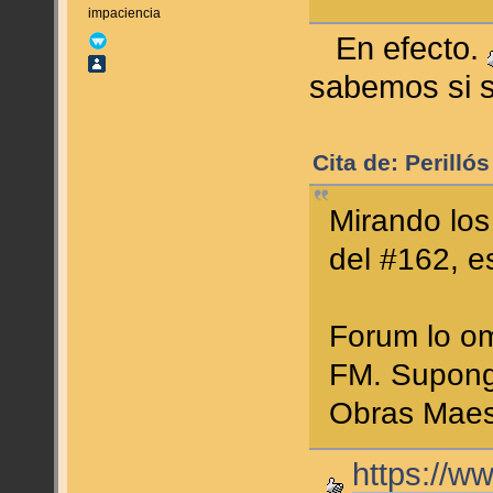
impaciencia
En efecto.
sabemos si s
Cita de: Perilló
Mirando los
del #162, e
Forum lo om
FM. Supongo
Obras Maes
https://w