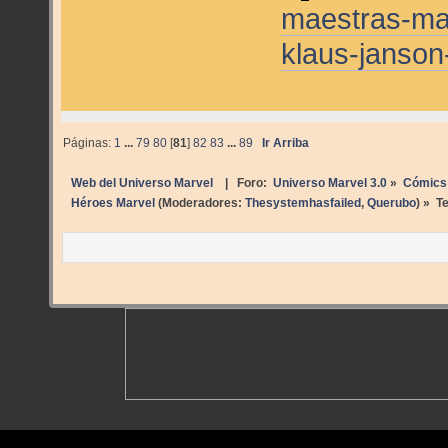
maestras-mar
klaus-janso
Páginas:
1
...
79
80
[
81
]
82
83
...
89
Ir Arriba
Web del Universo Marvel
| Foro:
Universo Marvel 3.0
»
Cómics
Héroes Marvel
(Moderadores:
Thesystemhasfailed
,
Querubo
) »
T