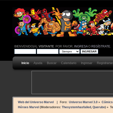
BIENVENIDO(A),
VISITANTE
. POR FAVOR,
INGRESA
O
REGÍSTRATE
.
Inicio
Ayuda
Buscar
Calendario
Ingresar
Registrarse
Web del Universo Marvel
| Foro:
Universo Marvel 3.0
»
Cómics
Héroes Marvel
(Moderadores:
Thesystemhasfailed
,
Querubo
) »
T