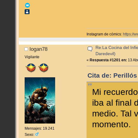
Instagram de cómics:
https://
Re:La Cocina del Infie
logan78
Daredevil)
Vigilante
«
Respuesta #1201 en:
13 Abr
Cita de: Perilló
Mi recuerd
iba al fina
medio. Tal 
momento.
Mensajes: 19.241
Sexo: