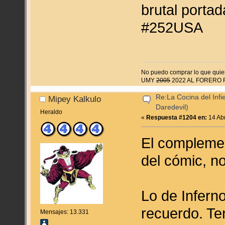
brutal porta
#252USA
No puedo comprar lo que quier
UMY
2005
2022 AL FORERO
Re:La Cocina del Infie
Mipey Kalkulo
Daredevil)
Heraldo
«
Respuesta #1204 en:
14 Abr
El complemen
del cómic, n
Lo de Inferno
recuerdo. Te
Mensajes: 13.331