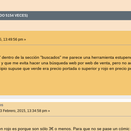
DO 5154 VECES)
5, 13:49:56 pm »
 dentro de la sección "buscados" me parece una herramienta estupend
 y que me evita hacer una búsqueda web por web de venta, pero no a
cipio supuse que verde era precio portada o superior y rojo en precio 
os
3 Febrero, 2015, 13:34:58 pm »
en rojo es porque son sólo 3€ o menos. Para que no se pase un cómic 