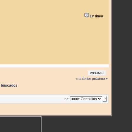
En línea
IMPRIMIR
« anterior
próximo »
 buscados
Ir a: