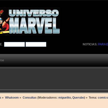
TE
.
NOTICIAS:
PARA 
arse
s
»
Whakoom
»
Consultas
(Moderadores:
miguelito
,
Querubo
) »
Tema:
comics