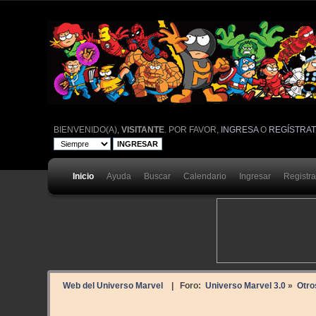
BIENVENIDO(A),
VISITANTE
. POR FAVOR,
INGRESA
O
REGÍSTRA
Inicio
Ayuda
Buscar
Calendario
Ingresar
Registr
Web del Universo Marvel
| Foro:
Universo Marvel 3.0
»
Otro