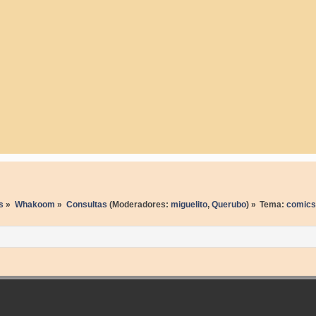
s
»
Whakoom
»
Consultas
(Moderadores:
miguelito
,
Querubo
) »
Tema:
comics