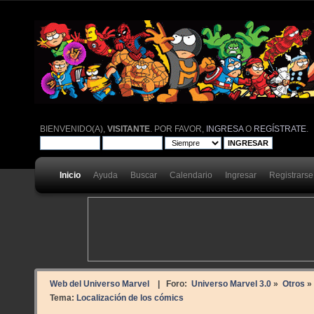
BIENVENIDO(A),
VISITANTE
. POR FAVOR,
INGRESA
O
REGÍSTRATE
.
Inicio
Ayuda
Buscar
Calendario
Ingresar
Registrarse
Web del Universo Marvel
| Foro:
Universo Marvel 3.0
»
Otros
»
Tema:
Localización de los cómics