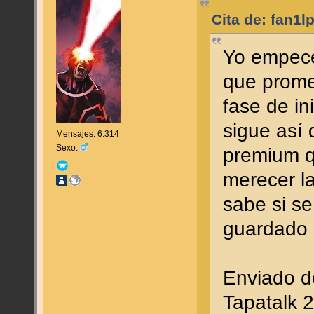
Cita de: fan1l
Yo empecé
que prome
fase de in
sigue así
Mensajes: 6.314
Sexo:
premium q
merecer l
sabe si s
guardado 
Enviado d
Tapatalk 2