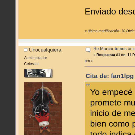
Enviado des
«
última modificación: 30 Dic
Re:Marcar tomos úni
Unocualquiera
«
Respuesta #1 en:
11 D
Administrador
pm »
Celestial
Cita de: fan1lp
Yo empecé a
promete muc
inicio de m
bien como 
todo indica