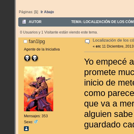
Páginas: [
1
]
Ir Abajo
AUTOR
TEMA: LOCALIZACIÓN DE LOS CÓMI
0 Usuarios y 1 Visitante están viendo este tema.
Localización de los c
fan1lpg
«
en:
11 Diciembre, 2013
Agente de la Iniciativa
Yo empecé a 
promete much
inicio de met
como parece
que va a mer
alguien sabe
Mensajes: 353
guardado ca
Sexo: