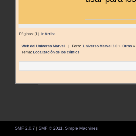
Páginas: [
1
]
Ir Arriba
Web del Universo Marvel
| Foro:
Universo Marvel 3.0
»
Otros
»
Tema:
Localización de los cómics
SMF 2.0.7
|
SMF © 2011
,
Simple Machines