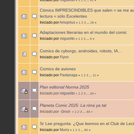
«
1
2
3
...
41
»
Cómics IMPRESCINDIBLES que salen = se me ac
lectura = sólo Excelentes
Iniciado por
Amoprius
«
1
2
3
...
26
»
Adaptaciones literarias en el mundo del comic
Iniciado por
miguelito
«
1
2
3
...
6
»
Comics de cyborgs, androides, robots, IA...
Iniciado por
Flynn
Comics de aviones
Iniciado por
Pastanaga
«
1
2
3
...
11
»
Plan editorial Norma 2025
Iniciado por
miguelito
«
1
2
3
...
24
»
Planeta Comic 2025: La rima ya tal
Iniciado por
·Groot·
«
1
2
3
...
44
»
Sr Lee pregunta: ¿Que leemos en el Club de Le
Iniciado por
Murry
«
1
2
3
...
80
»