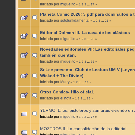
Iniciado por
miguelito
«
1
2
3
...
17
»
Planeta Comic 2026: 3 pdf para dominarlos a 
Iniciado por
sotofunkdamental
«
1
2
3
...
21
»
Editorial Dolmen III: La casa de los clásicos
Iniciado por
miguelito
«
1
2
3
...
90
»
Novedades editoriales VII: Las editoriales pe
también cuentan.
Iniciado por
miguelito
«
1
2
3
...
55
»
Sr Lee presenta: Club de Lectura UM V (Leye
Wicked + The Divine)
Iniciado por
Murry
«
1
2
3
...
14
»
Otros Comics- Hilo oficial.
Iniciado por
el nota
«
1
2
3
...
39
»
YERMO: Elfos, pistoleros y samurais viviendo en
Iniciado por
miguelito
«
1
2
3
...
77
»
MOZTROS II: La consolidación de la editorial
Iniciado por
miguelito