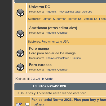
Universo DC
Moderadores:
miguelito
,
Thesystemhasfailed
,
Querubo
Subforos
:
Batman
,
Superman
,
Héroes DC
,
Vertigo
,
DC Espa
Americano (otras editoriales)
Moderadores:
miguelito
,
Querubo
Subforos
:
Foro Americano USA
Foro manga
Foro para hablar de los manga.
Moderadores:
Thesystemhasfailed
,
Querubo
Foro europeo
Moderadores:
miguelito
,
Querubo
Páginas: [
1
]
2
3
...
6
Ir Abajo
ASUNTO
/
INICIADO POR
0 Usuarios y 1 Visitante están viendo este foro.
Pan editorial Norma 2026: Plan para hoy y ha
mañana