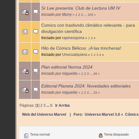
Sr Lee presenta: Club de Lectura UM IV
Iniciado por
Murry
«
1
2
3
...
103
»
Comics con trasfondo climático relevante - para
divulgación científica
Iniciado por
rapinesquina
«
1
2
»
Hilo de Cómics Bélicos: ¡A las trincheras!
Iniciado por
Unocualquiera
«
1
2
3
4
»
Plan editorial Norma 2024
Iniciado por
miguelito
«
1
2
3
...
45
»
Editorial Planeta 2024: Novedades editoriales
Iniciado por
miguelito
«
1
2
3
...
25
»
Páginas: [
1
]
2
3
...
6
Ir Arriba
Web del Universo Marvel
| Foro:
Universo Marvel 3.0
»
Cómics
Tema normal
Tema bloqueado