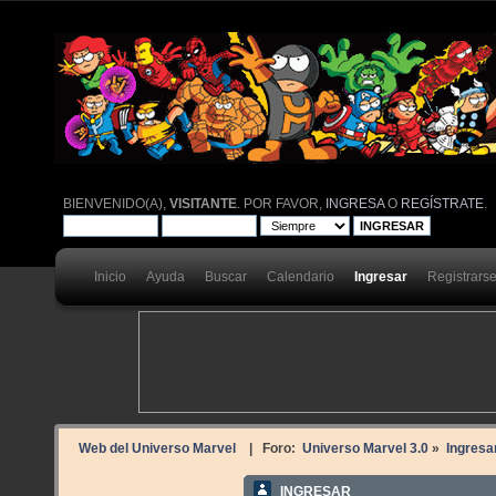
BIENVENIDO(A),
VISITANTE
. POR FAVOR,
INGRESA
O
REGÍSTRATE
.
Inicio
Ayuda
Buscar
Calendario
Ingresar
Registrars
Web del Universo Marvel
| Foro:
Universo Marvel 3.0
»
Ingresa
INGRESAR