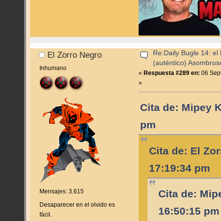
Re:Daily Bugle 14: el 
El Zorro Negro
(auténtico) Asombro
Inhumano
«
Respuesta #289 en:
06 Sept
»
Cita de: Mipey 
pm
Cita de: El Zo
17:19:34 pm
Cita de: Mip
Mensajes: 3.615
Desaparecer en el olvido es
16:50:15 pm
fácil.