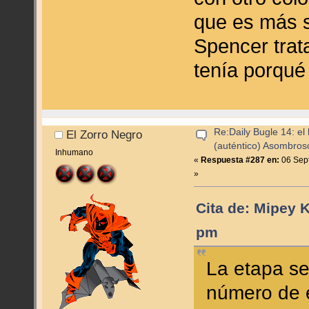
que es más s
Spencer trat
tenía porqué
Re:Daily Bugle 14: el 
El Zorro Negro
(auténtico) Asombro
Inhumano
«
Respuesta #287 en:
06 Sept
»
Cita de: Mipey 
pm
La etapa se
número de e