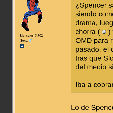
¿Spencer s
siendo come
drama, lueg
chorra (
) 
Mensajes: 3.702
OMD para r
Sexo:
pasado, el 
tras que Sl
del medio s
Iba a cobra
Lo de Spence