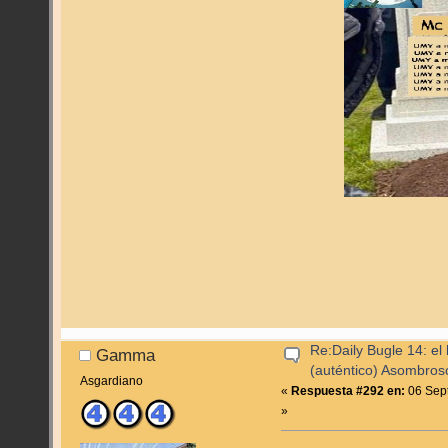
Re:Daily Bugle 14: el 
Gamma
(auténtico) Asombro
Asgardiano
«
Respuesta #292 en:
06 Sept
»