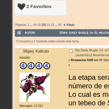
2 Favoritos
Páginas:
1
...
18
19
[
20
]
21
22
...
55
Ir Abajo
AUTOR
TEMA: DAILY BUGLE 14: EL HILO 
VECES)
0 Usuarios y 1 Visitante están viendo este tema.
Re:Daily Bugle 14: el 
Mipey Kalkulo
(auténtico) Asombro
Heraldo
«
Respuesta #285 en:
06 Sept
»
La etapa ser
número de est
Lo cual es m
un tebeo de 
Mensajes: 13.331