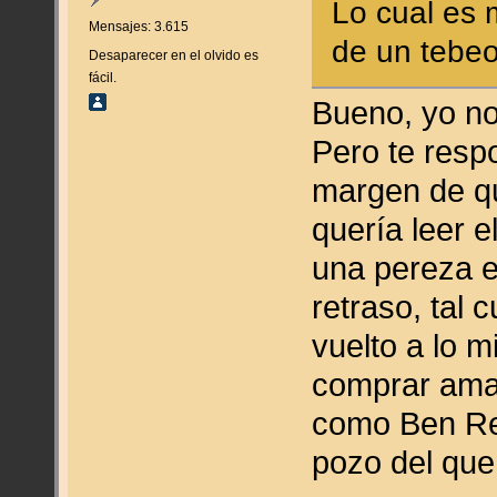
Lo cual es 
Mensajes: 3.615
de un tebeo
Desaparecer en el olvido es
fácil.
Bueno, yo no 
Pero te resp
margen de qu
quería leer 
una pereza e
retraso, tal
vuelto a lo 
comprar amaz
como Ben Rei
pozo del que