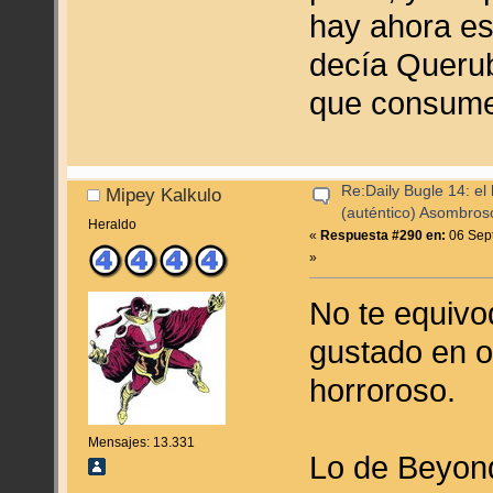
hay ahora es
decía Querub
que consumes
Re:Daily Bugle 14: el 
Mipey Kalkulo
(auténtico) Asombro
Heraldo
«
Respuesta #290 en:
06 Sept
»
No te equivo
gustado en ot
horroroso.
Mensajes: 13.331
Lo de Beyond,