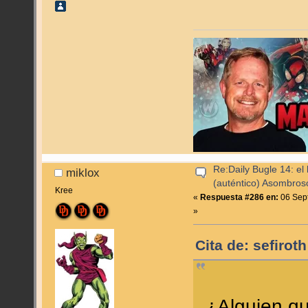
Re:Daily Bugle 14: el 
miklox
(auténtico) Asombro
Kree
«
Respuesta #286 en:
06 Sept
»
Cita de: sefirot
¿Alguien qu