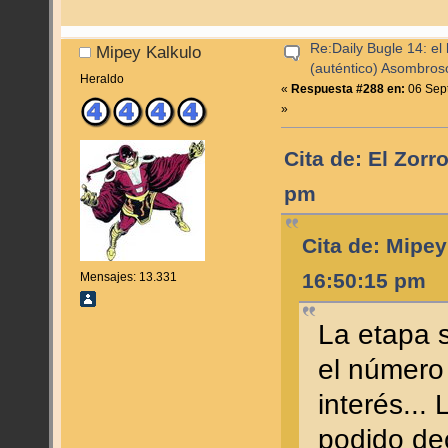
Re:Daily Bugle 14: el 
Mipey Kalkulo
(auténtico) Asombro
Heraldo
«
Respuesta #288 en:
06 Sept
»
Cita de: El Zorr
pm
Cita de: Mipey
16:50:15 pm
Mensajes: 13.331
La etapa 
el número 
interés...
podido de