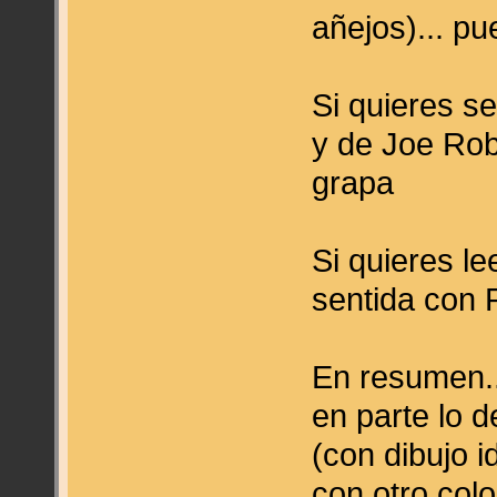
añejos)... pu
Si quieres se
y de Joe Robe
grapa
Si quieres l
sentida con P
En resumen..
en parte lo d
(con dibujo i
con otro col