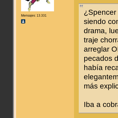
¿Spencer 
Mensajes: 13.331
siendo co
drama, lu
traje chor
arreglar 
pecados d
había reca
eleganteme
más expli
Iba a cob