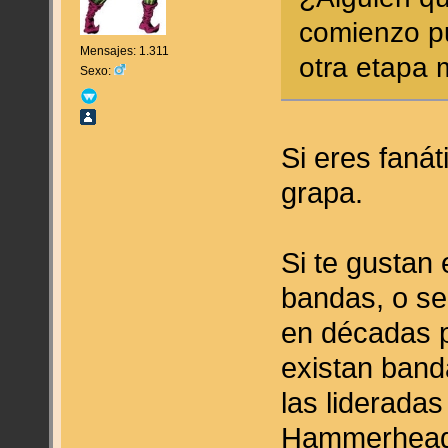
comienzo p
Mensajes: 1.311
otra etapa
Sexo:
Si eres fanát
grapa.
Si te gustan 
bandas, o se
en décadas 
existan band
las lideradas
Hammerhead 