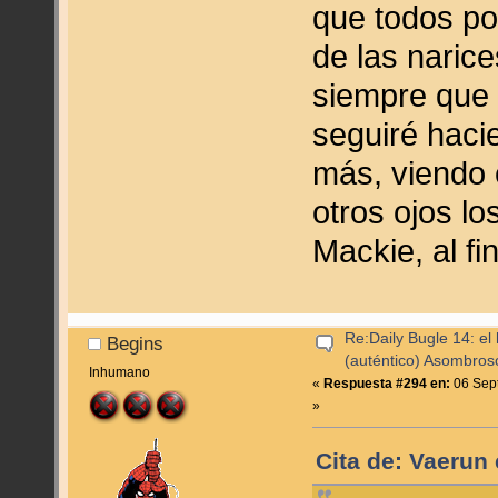
que todos p
de las narice
siempre que
seguiré hac
más, viendo 
otros ojos l
Mackie, al fi
Re:Daily Bugle 14: el 
Begins
(auténtico) Asombro
Inhumano
«
Respuesta #294 en:
06 Sept
»
Cita de: Vaerun