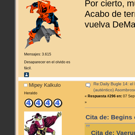
Por cierto, m
Acabo de ter
vuelva DeMat
Mensajes: 3.615
Desaparecer en el olvido es
fácil.
Re:Daily Bugle 14: el 
Mipey Kalkulo
(auténtico) Asombro
Heraldo
«
Respuesta #296 en:
07 Sept
»
Cita de: Begins
Cita de: Vaer