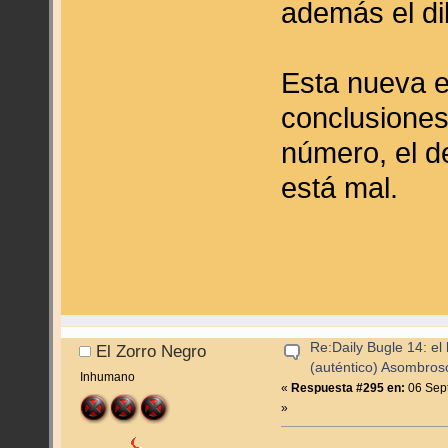
además el di
Esta nueva 
conclusiones
número, el d
está mal.
Re:Daily Bugle 14: el 
El Zorro Negro
(auténtico) Asombro
Inhumano
«
Respuesta #295 en:
06 Sept
»