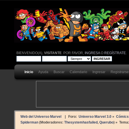
BIENVENIDO(A),
VISITANTE
. POR FAVOR,
INGRESA
O
REGÍSTRATE
.
Inicio
Ayuda
Buscar
Calendario
Ingresar
Registrarse
Web del Universo Marvel
| Foro:
Universo Marvel 3.0
»
Cómics
Spiderman
(Moderadores:
Thesystemhasfailed
,
Querubo
) »
Tema