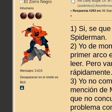
Re:Daily Bugle 14: el 
El Zorro Negro
(auténtico) Asombro
Inhumano
«
Respuesta #293 en:
06 Sept
»
1) Si, se que
Spiderman.
2) Yo de mom
primer arco 
leer. Pero v
rápidamente
Mensajes: 3.615
Desaparecer en el olvido es
3) Yo no com
fácil.
mención de M
que no concu
problema con