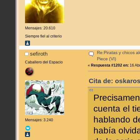
Mensajes: 20.610
Siempre fiel al criterio
Re:Piratas y chicos a
sefiroth
Piece (VI)
Caballero del Espacio
«
Respuesta #1202 en:
16 Abr
Cita de: oskaros
Precisament
cuenta el t
hablando de
Mensajes: 3.240
había olvid