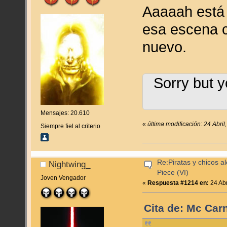
Aaaaah está 
esa escena c
nuevo.
Sorry but y
Mensajes: 20.610
«
última modificación: 24 Abri
Siempre fiel al criterio
Re:Piratas y chicos a
Nightwing_
Piece (VI)
Joven Vengador
«
Respuesta #1214 en:
24 Abr
Cita de: Mc Carn