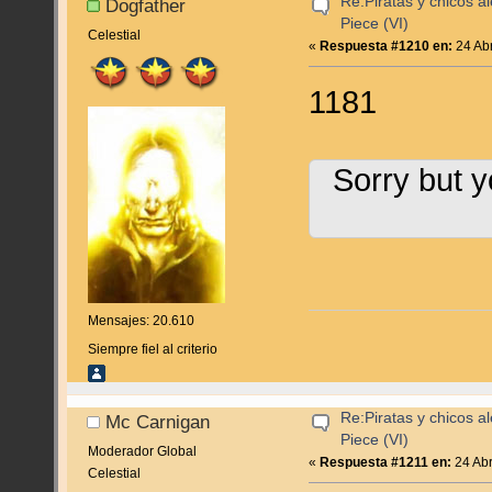
Re:Piratas y chicos a
Dogfather
Piece (VI)
Celestial
«
Respuesta #1210 en:
24 Abr
1181
Sorry but y
Mensajes: 20.610
Siempre fiel al criterio
Re:Piratas y chicos a
Mc Carnigan
Piece (VI)
Moderador Global
«
Respuesta #1211 en:
24 Abr
Celestial