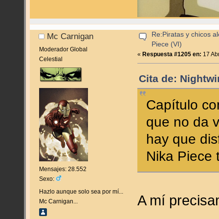
Re:Piratas y chicos a
Mc Carnigan
Piece (VI)
Moderador Global
«
Respuesta #1205 en:
17 Abr
Celestial
Cita de: Nightwi
Capítulo co
que no da v
hay que dis
Nika Piece 
Mensajes: 28.552
Sexo:
Hazlo aunque solo sea por mí...
A mí precisa
Mc Carnigan...