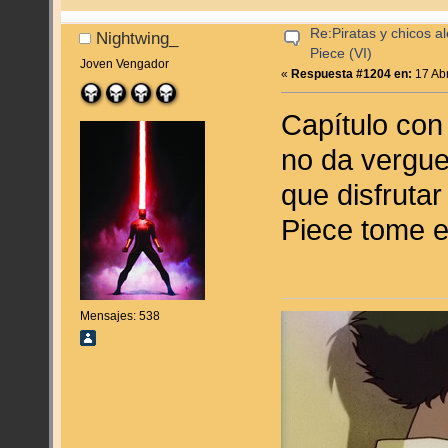
Re:Piratas y chicos a
Nightwing_
Piece (VI)
Joven Vengador
«
Respuesta #1204 en:
17 Abr
Capítulo con
no da vergue
que disfruta
Piece tome e
Mensajes: 538