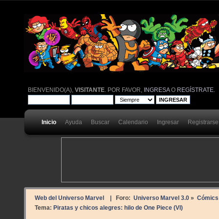
BIENVENIDO(A),
VISITANTE
. POR FAVOR,
INGRESA
O
REGÍSTRATE
.
Inicio
Ayuda
Buscar
Calendario
Ingresar
Registrarse
Web del Universo Marvel
| Foro:
Universo Marvel 3.0
»
Cómics
Tema:
Piratas y chicos alegres: hilo de One Piece (VI)