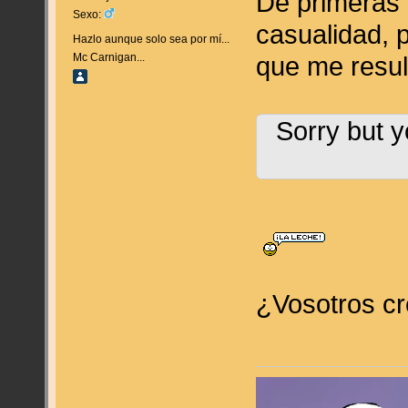
De primeras l
Sexo:
casualidad, 
Hazlo aunque solo sea por mí...
Mc Carnigan...
que me result
Sorry but y
¿Vosotros cr