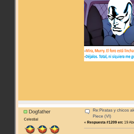
Re:Piratas y chicos a
Dogfather
Piece (VI)
Celestial
«
Respuesta #1209 en:
19 Abr