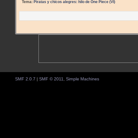
Tema:
Piratas y chicos alegres: hilo de One Piece (VI)
SMF 2.0.7
|
SMF © 2011
,
Simple Machines