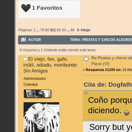
1 Favoritos
Páginas:
1
...
79
80
[
81
]
82
83
...
86
Ir Abajo
AUTOR
TEMA: PIRATAS Y CHICOS ALEGRES:
0 Usuarios y 1 Visitante están viendo este tema.
Re:Piratas y chicos a
El viejo, feo, gafe,
Piece (VI)
inútil, odiado, moribundo
«
Respuesta #1200 en:
15 Abr
Sin Amigos
Administrador
Cita de: Dogfath
Celestial
Coño porqu
diciendo.
Sorry but y