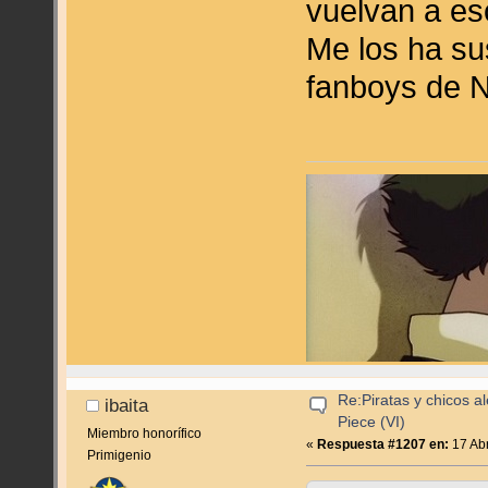
vuelvan a es
Me los ha sus
fanboys de 
Re:Piratas y chicos a
ibaita
Piece (VI)
Miembro honorífico
«
Respuesta #1207 en:
17 Abr
Primigenio