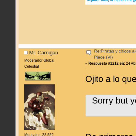
Re:Piratas y chicos a
Mc Carnigan
Piece (VI)
Moderador Global
«
Respuesta #1212 en:
24 Abr
Celestial
Ojito a lo q
Sorry but y
Mensajes: 28.552