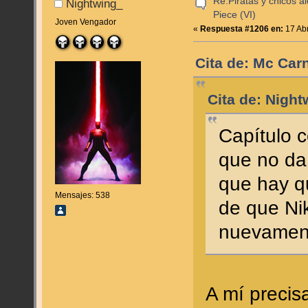
Re:Piratas y chicos a
Nightwing_
Piece (VI)
Joven Vengador
«
Respuesta #1206 en:
17 Abr
Cita de: Mc Carn
Cita de: Night
Capítulo 
que no da
que hay qu
Mensajes: 538
de que Nik
nuevamen
A mí precis