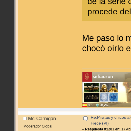
de la serie
procede del
Me paso lo m
chocó oírlo e
Re:Piratas y chicos a
Mc Carnigan
Piece (VI)
Moderador Global
«
Respuesta #1203 en:
17 Abr