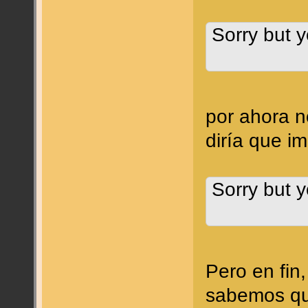
Sorry but y
por ahora n
diría que i
Sorry but y
Pero en fin
sabemos qu