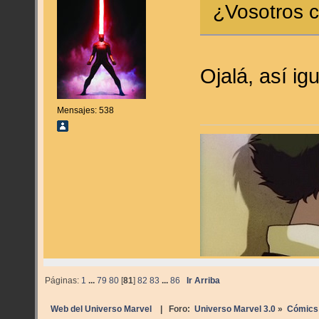
¿Vosotros c
Ojalá, así ig
Mensajes: 538
Páginas:
1
...
79
80
[
81
]
82
83
...
86
Ir Arriba
Web del Universo Marvel
| Foro:
Universo Marvel 3.0
»
Cómics