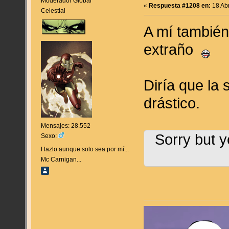
Moderador Global
«
Respuesta #1208 en:
18 Abr
Celestial
A mí tambié
extraño
Diría que la 
drástico.
Mensajes: 28.552
Sorry but y
Sexo:
Hazlo aunque solo sea por mí...
Mc Carnigan...