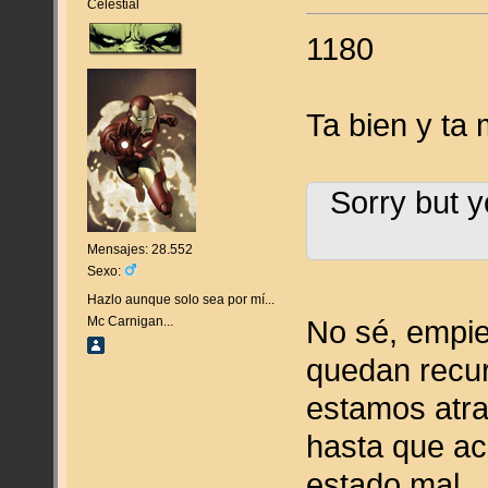
Celestial
1180
Ta bien y ta 
Sorry but y
Mensajes: 28.552
Sexo:
Hazlo aunque solo sea por mí...
Mc Carnigan...
No sé, empie
quedan recur
estamos atra
hasta que ac
estado mal.