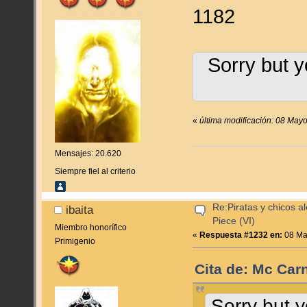
1182
Sorry but y
«
última modificación: 08 May
Mensajes: 20.620
Siempre fiel al criterio
Re:Piratas y chicos a
ibaita
Piece (VI)
Miembro honorífico
«
Respuesta #1232 en:
08 Ma
Primigenio
Cita de: Mc Carn
Sorry but y