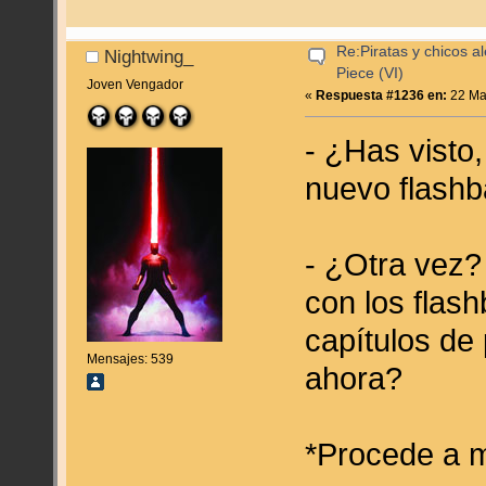
Re:Piratas y chicos a
Nightwing_
Piece (VI)
Joven Vengador
«
Respuesta #1236 en:
22 Ma
- ¿Has visto
nuevo flash
- ¿Otra vez?
con los flas
capítulos de 
Mensajes: 539
ahora?
*Procede a m