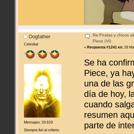
Re:Piratas y chicos a
Dogfather
Piece (VI)
Celestial
«
Respuesta #1241 en:
28 Ma
Se ha confir
Piece, ya ha
una de las g
día de hoy, la
cuando salga
resumen aquí
Mensajes: 20.620
parte de inte
Siempre fiel al criterio