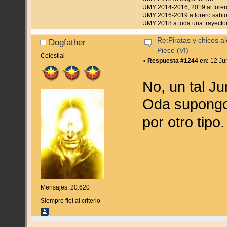
UMY 2014-2016, 2019 al forer
UMY 2016-2019 a forero sabi
UMY 2018 a toda una trayectori
Re:Piratas y chicos a
Dogfather
Piece (VI)
Celestial
«
Respuesta #1244 en:
12 Jun
No, un tal J
Oda supongo)
por otro tipo.
Mensajes: 20.620
Siempre fiel al criterio