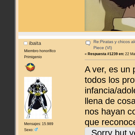
Re:Piratas y chicos a
ibaita
Piece (VI)
Miembro honorífico
«
Respuesta #1239 en:
22 Ma
Primigenio
A ver, es un
todos los pro
infancia/ado
llena de cos
nos hayan co
que reconoc
Mensajes: 15.989
Sexo:
Sorry but y