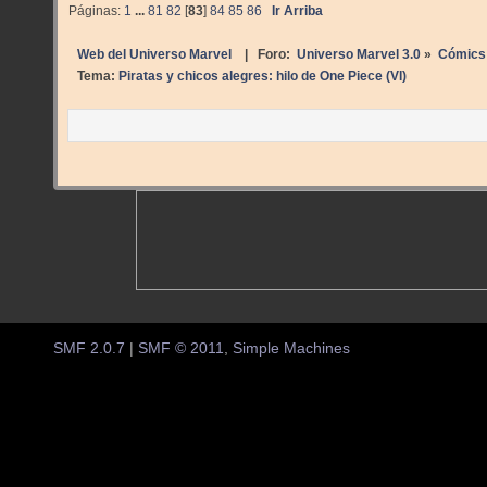
Páginas:
1
...
81
82
[
83
]
84
85
86
Ir Arriba
Web del Universo Marvel
| Foro:
Universo Marvel 3.0
»
Cómics
Tema:
Piratas y chicos alegres: hilo de One Piece (VI)
SMF 2.0.7
|
SMF © 2011
,
Simple Machines