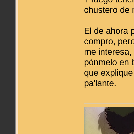
chustero de 
El de ahora p
compro, pero
me interesa,
pónmelo en b
que explique 
pa'lante.