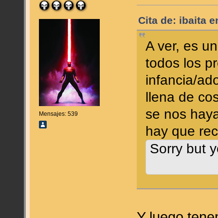
Cita de: ibaita 
A ver, es u
todos los p
infancia/ad
llena de co
se nos haya
Mensajes: 539
hay que re
Sorry but y
Y luego tene