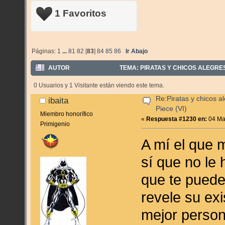
1 Favoritos
Páginas:
1
...
81
82
[
83
]
84
85
86
Ir Abajo
AUTOR
TEMA: PIRATAS Y CHICOS ALEGRES:
0 Usuarios y 1 Visitante están viendo este tema.
Re:Piratas y chicos a
ibaita
Piece (VI)
Miembro honorífico
«
Respuesta #1230 en:
04 Ma
Primigenio
A mí el que 
sí que no le
que te puede
revele su ex
mejor persona