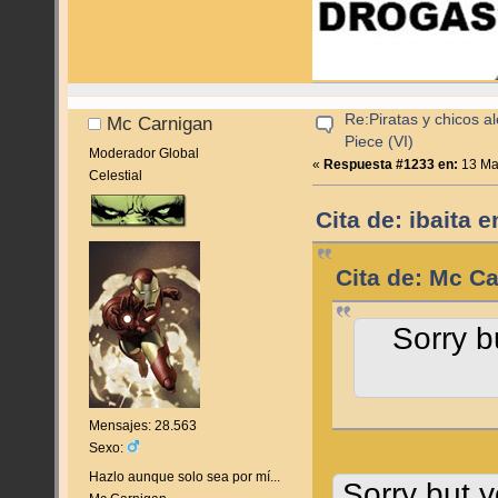
Re:Piratas y chicos a
Mc Carnigan
Piece (VI)
Moderador Global
«
Respuesta #1233 en:
13 Ma
Celestial
Cita de: ibaita 
Cita de: Mc Ca
Sorry b
Mensajes: 28.563
Sexo:
Hazlo aunque solo sea por mí...
Sorry but y