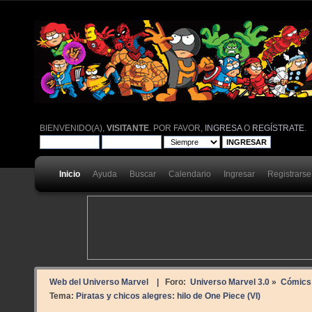
BIENVENIDO(A),
VISITANTE
. POR FAVOR,
INGRESA
O
REGÍSTRATE
.
Inicio
Ayuda
Buscar
Calendario
Ingresar
Registrarse
Web del Universo Marvel
| Foro:
Universo Marvel 3.0
»
Cómics
Tema:
Piratas y chicos alegres: hilo de One Piece (VI)