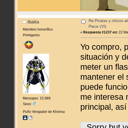
Re:Piratas y chicos a
ibaita
Piece (VI)
Miembro honorífico
«
Respuesta #1237 en:
22 Ma
Primigenio
Yo compro, p
situación y 
meter un fla
mantener el 
puede funcio
me interesa 
Mensajes: 15.989
principal, a
Sexo:
Puño Vengador de Khonsu
Sorry but y