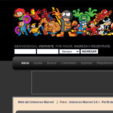
BIENVENIDO(A),
VISITANTE
. POR FAVOR,
INGRESA
O
REGÍSTRATE
.
Inicio
Ayuda
Buscar
Calendario
Ingresar
Registrarse
Web del Universo Marvel
| Foro:
Universo Marvel 3.0
»
Perfil 