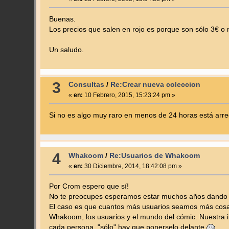
Buenas.
Los precios que salen en rojo es porque son sólo 3€ o
Un saludo.
3
Consultas
/
Re:Crear nueva coleccion
«
en:
10 Febrero, 2015, 15:23:24 pm »
Si no es algo muy raro en menos de 24 horas está ar
4
Whakoom
/
Re:Usuarios de Whakoom
«
en:
30 Diciembre, 2014, 18:42:08 pm »
Por Crom espero que sí!
No te preocupes esperamos estar muchos años dando g
El caso es que cuantos más usuarios seamos más cosas
Whakoom, los usuarios y el mundo del cómic. Nuestra in
cada persona, "sólo" hay que ponerselo delante