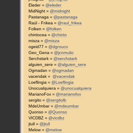
Eleder =
@eleder
MidNight =
@midnight
Pastanaga =
@pastanaga
Raúl - Frikea =
@raul_frikea
Folken =
@folken
chintocea =
@chinto
misza =
@misza
ogeid77 =
@dgrouco
Geo_Gena =
@jcnmulio
Serchstark =
@serchstark
alguien_sere =
@alguien_sere
Ogmadan =
@ogmadan
vacendak =
@vacendak
Loeflingia =
@Loeflingia
Unocualquiera =
@unocualquiera
MarianoFox =
@marianofox
sergito =
@sergitolb
MdeUmbar =
@mdeumbar
Quonso =
@Quonso
VICDBZ =
@vicdbz
jtull =
@jtull
Melow =
@melow