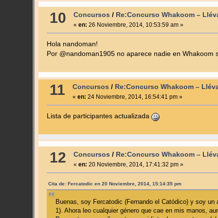
10
Concursos
/
Re:Concurso Whakoom – Lléva
«
en:
26 Noviembre, 2014, 10:53:59 am »
Hola nandoman!
Por @nandoman1905 no aparece nadie en Whakoom si qu
11
Concursos
/
Re:Concurso Whakoom – Lléva
«
en:
24 Noviembre, 2014, 16:54:41 pm »
Lista de participantes actualizada
12
Concursos
/
Re:Concurso Whakoom – Lléva
«
en:
20 Noviembre, 2014, 17:41:32 pm »
Cita de: Fercatodic en 20 Noviembre, 2014, 15:14:35 pm
Buenas, soy Fercatodic (Fernando el Catódico) y soy un 
1). Ahora leo cualquier género que cae en mis manos, a