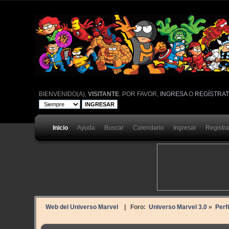
BIENVENIDO(A),
VISITANTE
. POR FAVOR,
INGRESA
O
REGÍSTRA
Inicio
Ayuda
Buscar
Calendario
Ingresar
Registr
Web del Universo Marvel
| Foro:
Universo Marvel 3.0
»
Perfi