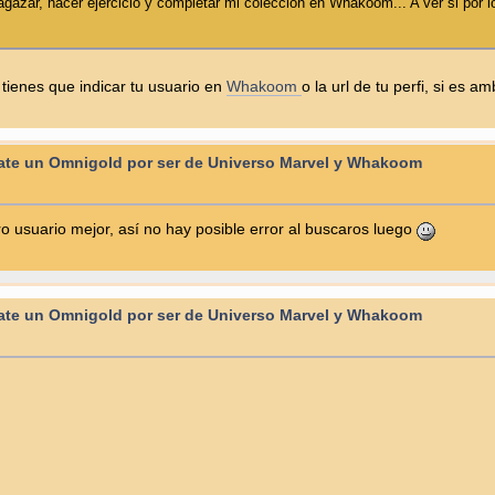
agazar, hacer ejercicio y completar mi colección en Whakoom... A ver si por 
tienes que indicar tu usuario en
Whakoom
o la url de tu perfi, si es
te un Omnigold por ser de Universo Marvel y Whakoom
 usuario mejor, así no hay posible error al buscaros luego
te un Omnigold por ser de Universo Marvel y Whakoom