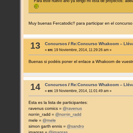
Para este nuevo año ya tengo mi lista de proyectos: adel
Muy buenas Fercatodic!! para participar en el concurso 
13
Concursos
/
Re:Concurso Whakoom – Lléva
«
en:
19 Noviembre, 2014, 11:29:26 am »
Buenas si podéis poner el enlace a Whakoom de vuestro
14
Concursos
/
Re:Concurso Whakoom – Lléva
«
en:
19 Noviembre, 2014, 11:01:49 am »
Esta es la lista de participantes:
ravenus comics =
@ravenus
norrin_radd =
@norrin_radd
mele =
@mele
simon garth ennis =
@sandro
jmagras =
@jmagras