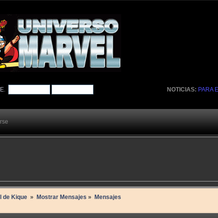
TE
.
NOTICIAS:
PARA 
arse
l de Kique 
»
Mostrar Mensajes
»
Mensajes