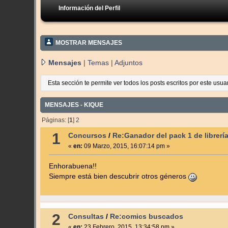
Información del Perfil
MOSTRAR MENSAJES
Mensajes
|
Temas
|
Adjuntos
Esta sección te permite ver todos los posts escritos por este usu
MENSAJES - KIQUE
Páginas: [
1
]
2
1
Concursos
/
Re:Ganador del pack 1 de librerí
«
en:
09 Marzo, 2015, 16:07:14 pm »
Enhorabuena!!
Siempre está bien descubrir otros géneros
2
Consultas
/
Re:comics buscados
«
en:
23 Febrero, 2015, 13:34:58 pm »