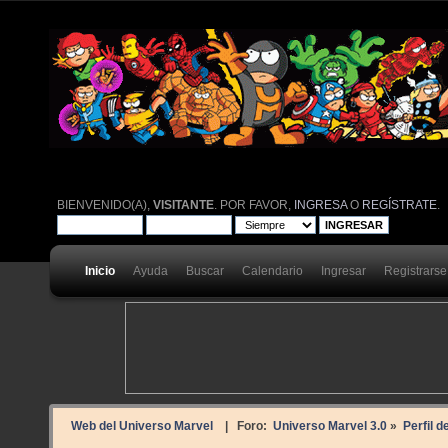
BIENVENIDO(A),
VISITANTE
. POR FAVOR,
INGRESA
O
REGÍSTRATE
.
Inicio
Ayuda
Buscar
Calendario
Ingresar
Registrarse
Web del Universo Marvel
| Foro:
Universo Marvel 3.0
»
Perfil d