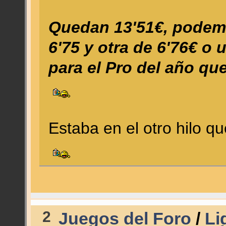
Quedan 13'51€, podem
6'75 y otra de 6'76€ o
para el Pro del año qu
Estaba en el otro hilo q
2
Juegos del Foro
/
Li