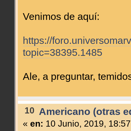
Venimos de aquí:
https://foro.universomar
topic=38395.1485
Ale, a preguntar, temid
10
Americano (otras ed
«
en:
10 Junio, 2019, 18:5