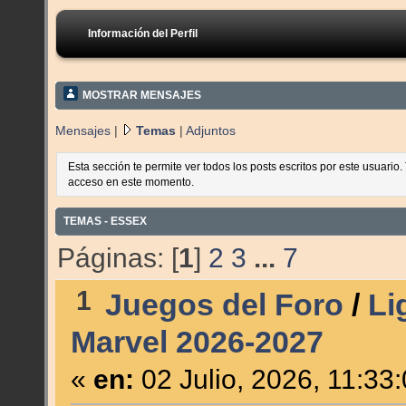
Información del Perfil
MOSTRAR MENSAJES
Mensajes
|
Temas
|
Adjuntos
Esta sección te permite ver todos los posts escritos por este usuario
acceso en este momento.
TEMAS - ESSEX
Páginas: [
1
]
2
3
...
7
1
Juegos del Foro
/
Li
Marvel 2026-2027
«
en:
02 Julio, 2026, 11:33