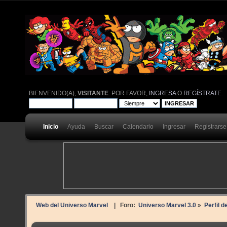
BIENVENIDO(A),
VISITANTE
. POR FAVOR,
INGRESA
O
REGÍSTRATE
.
Inicio
Ayuda
Buscar
Calendario
Ingresar
Registrarse
Web del Universo Marvel
| Foro:
Universo Marvel 3.0
»
Perfil d