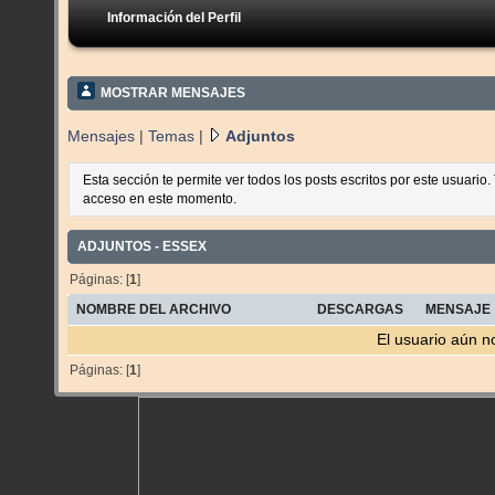
Información del Perfil
MOSTRAR MENSAJES
Mensajes
|
Temas
|
Adjuntos
Esta sección te permite ver todos los posts escritos por este usuario
acceso en este momento.
ADJUNTOS - ESSEX
Páginas: [
1
]
NOMBRE DEL ARCHIVO
DESCARGAS
MENSAJE
El usuario aún n
Páginas: [
1
]