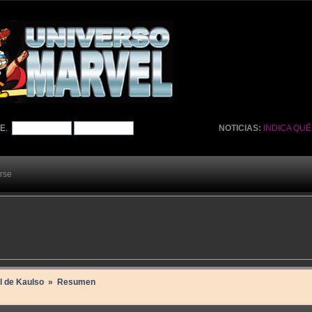
TE
.
NOTICIAS:
INDICA QU
arse
il de Kaulso 
»
Resumen