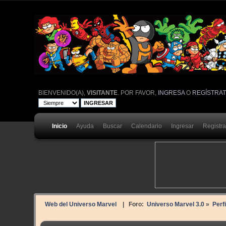
BIENVENIDO(A),
VISITANTE
. POR FAVOR,
INGRESA
O
REGÍSTRA
Inicio
Ayuda
Buscar
Calendario
Ingresar
Registr
Web del Universo Marvel
| Foro:
Universo Marvel 3.0
»
Perf