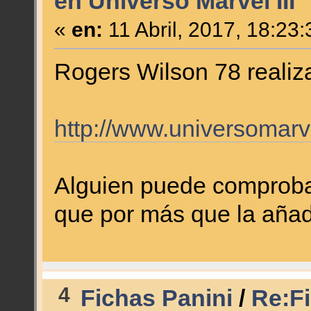
en Universo Marvel III
«
en:
11 Abril, 2017, 18:23
Rogers Wilson 78 realiz
http://www.universomar
Alguien puede comprobar
que por más que la añad
4
Fichas Panini
/
Re:Fi