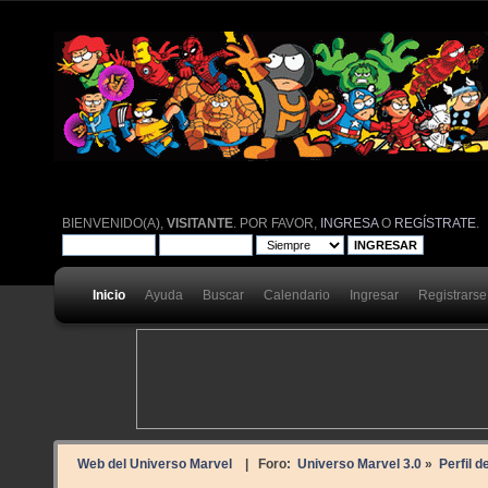
BIENVENIDO(A),
VISITANTE
. POR FAVOR,
INGRESA
O
REGÍSTRATE
.
Inicio
Ayuda
Buscar
Calendario
Ingresar
Registrarse
Web del Universo Marvel
| Foro:
Universo Marvel 3.0
»
Perfil d