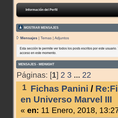
Información del Perfil
MOSTRAR MENSAJES
Mensajes
|
Temas
|
Adjuntos
Esta sección te permite ver todos los posts escritos por este usuario
acceso en este momento.
MENSAJES - MIDNIGHT
Páginas: [
1
]
2
3
...
22
1
Fichas Panini
/
Re:Fi
en Universo Marvel III
«
en:
11 Enero, 2018, 13:2