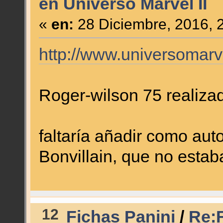
en Universo Marvel II
«
en:
28 Diciembre, 2016, 
http://www.universomar
Roger-wilson 75 realiza
faltaría añadir como aut
Bonvillain, que no estab
12
Fichas Panini
/
Re:F