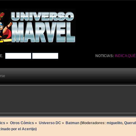
TE
.
NOTICIAS:
INDICA QU
arse
ics
»
Otros Cómics
»
Universo DC
»
Batman
(Moderadores:
miguelito
,
Queru
nado por el Acertijo)