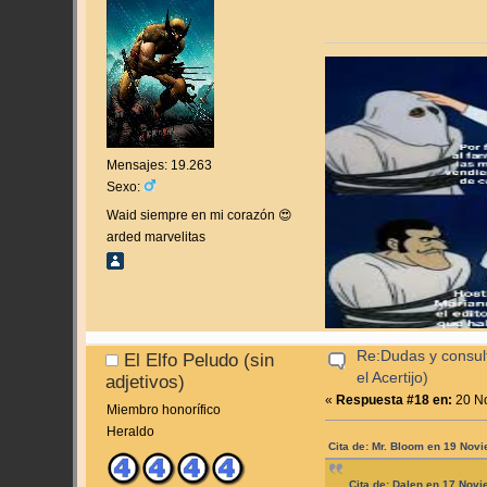
Mensajes: 19.263
Sexo:
Waid siempre en mi corazón 😍
arded marvelitas
Re:Dudas y consul
El Elfo Peludo (sin
el Acertijo)
adjetivos)
«
Respuesta #18 en:
20 No
Miembro honorífico
Heraldo
Cita de: Mr. Bloom en 19 Nov
Cita de: Dalen en 17 Nov