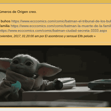
números de Origen creo.
os buhos
https://www.ecccomics.com/comic/batman-el-tribunal-de-los-bu
familia
https://www.ecccomics.com/comic/batman-la-muerte-de-la-fami
https://www.ecccomics.com/comic/batman-ciudad-secreta-3333.aspx
Noviembre, 2017, 01:20:00 am por El asombroso y sensual Elfo peludo
»