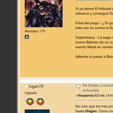
Si ya tienes El tribuna
esfuerzo y conseguir 
Final del juego - ¿Te g
esta vez no contra la B
Mensajes: 779
Superheavy - La saga má
nuevo Batman de un mo
evento Metal se comen
Además si pasas a Bat
Re:Dudas y consul
logan78
el Acertijo)
Vigilante
«
Respuesta #17 en:
19 No
No creo que los tres p
hasta
Origen
. Como m