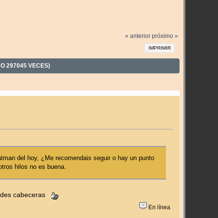
« anterior
próximo »
IMPRIMIR
O 297045 VECES)
Batman del hoy, ¿Me recomendais seguir o hay un punto
tros hilos no es buena.
randes cabeceras
En línea