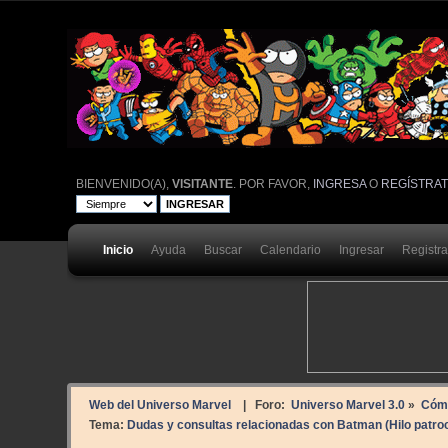
BIENVENIDO(A),
VISITANTE
. POR FAVOR,
INGRESA
O
REGÍSTRA
Inicio
Ayuda
Buscar
Calendario
Ingresar
Registr
Web del Universo Marvel
| Foro:
Universo Marvel 3.0
»
Cóm
Tema:
Dudas y consultas relacionadas con Batman (Hilo patroci