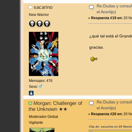
Re:Dudas y consul
sacarino
el Acertijo)
New Warrior
«
Respuesta #19 en:
20 No
¿qué tal está el Gran
gracias.
Mensajes: 476
Sexo:
Re:Dudas y consul
Morgan: Challenger of
el Acertijo)
the Unknown ★★
«
Respuesta #20 en:
20 No
Moderador Global
Vigilante
Cita de: sacarino en 20 Novi