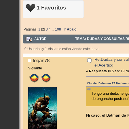
1 Favoritos
Páginas:
1
[
2
]
3
4
...
108
Ir Abajo
AUTOR
TEMA: DUDAS Y CONSULTAS RE
0 Usuarios y 1 Visitante están viendo este tema.
Re:Dudas y consul
logan78
el Acertijo)
Vigilante
«
Respuesta #15 en:
19 No
Cita de: Dalen en 17 Noviemb
Tengo una duda: tengo
de enganche posterior
Ni caso, el Batman de 