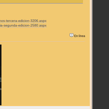
hos-tercera-edicion-3206.aspx
lia-segunda-edicion-2580.aspx
En línea