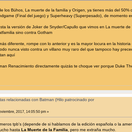
l de los Búhos, La muerte de la familia y Origen, ya tienes más del 50
Endgame (Final del juego) y Superheavy (Superpesado), de momento en
usta la versión de Joker de Snyder/Capullo que vimos en La muerte de la
atfamilia sino contra Gotham
s diferente, rompe con lo anterior y es la mayor locura en la histori
do nunca visto contra un villano muy raro del que tampoco hay prece
tan aquí
man Renacimiento directamente quizás te choque ver porque Duke Tho
tas relacionadas con Batman (Hilo patrocinado por
viembre, 2017, 14:05:50 pm »
rimeros tpb's (depende de si hablamos de la edición española o la ame
ucho hasta
La Muerte de la Familia
, pero me extraña mucho.