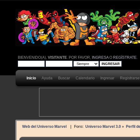
BIENVENIDO(A),
VISITANTE
. POR FAVOR,
INGRESA
O
REGÍSTRATE
.
Inicio
Ayuda
Buscar
Calendario
Ingresar
Registrarse
Web del Universo Marvel
| Foro:
Universo Marvel 3.0
»
Perfil d