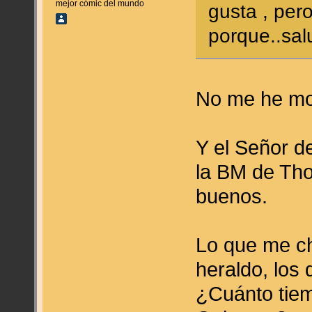
mejor cómic del mundo
gusta , per
porque..sa
No me he mol
Y el Señor d
la BM de Tho
buenos.
Lo que me ch
heraldo, los
¿Cuánto tiem