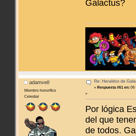
Galactus?
Re: Heraldos de Galac
adamvell
«
Respuesta #61 en:
06 
Miembro honorífico
»
Celestial
Por lógica Es
del que tene
de todos. Ga