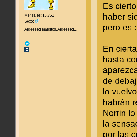
Es cierto
haber si
Mensajes: 16.761
Sexo:
pero es 
Ardeeeed malditos, Ardeeeed...
!!!
En ciert
hasta co
aparezca
de debaj
lo vuelv
habrán r
Norrin lo
la sensa
por las 