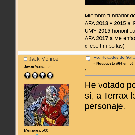
Miembro fundador d
AFA 2013 y 2015 al 
UMY 2015 honorifico 
AFA 2017 a Me enfado
clicbeit ni pollas)
Re: Heraldos de Galac
Jack Monroe
«
Respuesta #66 en:
06 
Joven Vengador
»
He votado po
sí, a Terrax 
personaje.
Mensajes: 566