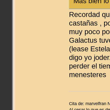
Más bien l
Recordad qu
castañas , p
muy poco pob
Galactus tuv
(lease Estela
digo yo joder
perder el tie
menesteres
Cita de: marvelfran
Al cesar lo que es del