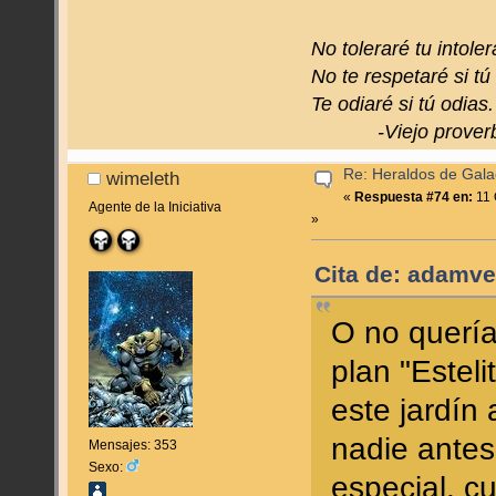
No toleraré tu intoler
No te respetaré si tú
Te odiaré si tú odias.
-Viejo proverbi
Re: Heraldos de Galac
wimeleth
«
Respuesta #74 en:
11 
Agente de la Iniciativa
»
Cita de: adamve
O no quería
plan "Esteli
este jardín 
nadie antes
Mensajes: 353
Sexo:
especial, 