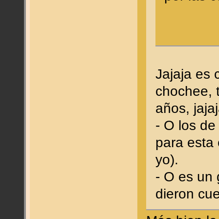
Jajaja es
chochee, 
años, jaja
- O los de
para esta
yo).
- O es un 
dieron cu