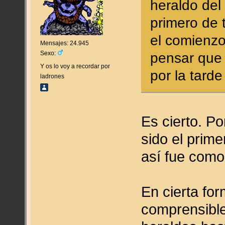
heraldo del
primero de 
el comienzo
Mensajes: 24.945
Sexo:
pensar que 
Y os lo voy a recordar por
por la tard
ladrones
Es cierto. Po
sido el prim
así fue com
En cierta fo
comprensible