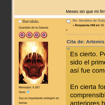
Meses sin que mi fir
Re: Heraldos de Galac
Barrabás.
«
Respuesta #68 en:
06 
Guardián de la Galaxia
»
Cita de: Artemi
Es cierto. 
sido el pri
así fue co
En cierta f
Mensajes: 6.387
Sexo:
comprensib
Soy un inquietante smilegrin en
anteriores 
llamas