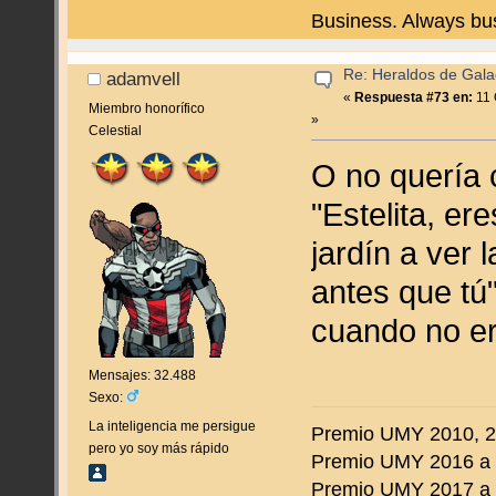
Business. Always bu
Re: Heraldos de Galac
adamvell
«
Respuesta #73 en:
11 
Miembro honorífico
»
Celestial
O no quería c
"Estelita, er
jardín a ver 
antes que tú"
cuando no e
Mensajes: 32.488
Sexo:
La inteligencia me persigue
Premio UMY 2010, 20
pero yo soy más rápido
Premio UMY 2016 a 
Premio UMY 2017 a to