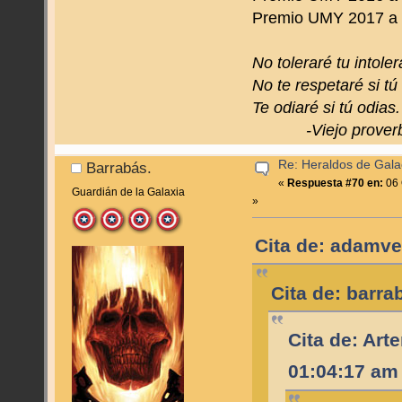
Premio UMY 2017 a to
No toleraré tu intoler
No te respetaré si tú
Te odiaré si tú odias.
-Viejo proverbi
Re: Heraldos de Galac
Barrabás.
«
Respuesta #70 en:
06 
Guardián de la Galaxia
»
Cita de: adamve
Cita de: barra
Cita de: Art
01:04:17 am