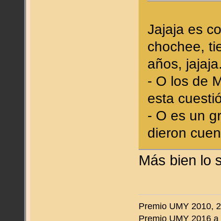
Jajaja es c
chochee, ti
años, jajaj
- O los de 
esta cuesti
- O es un g
dieron cuen
Más bien lo
Premio UMY 2010, 20
Premio UMY 2016 a 