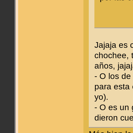
Jajaja es
chochee, 
años, jaja
- O los de
para esta
yo).
- O es un 
dieron cu