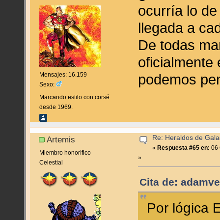
ocurría lo de
llegada a cad
De todas ma
oficialmente 
podemos pens
Mensajes: 16.159
Sexo:
Marcando estilo con corsé
desde 1969.
Re: Heraldos de Galac
Artemis
«
Respuesta #65 en:
06 
Miembro honorífico
»
Celestial
Cita de: adamve
Por lógica E