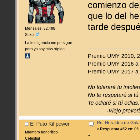
comienzo del
que lo del he
tarde despué
Mensajes: 32.488
Sexo:
La inteligencia me persigue
pero yo soy más rápido
Premio UMY 2010, 20
Premio UMY 2016 a 
Premio UMY 2017 a to
No toleraré tu intoler
No te respetaré si tú
Te odiaré si tú odias.
-Viejo proverbi
Re: Heraldos de Galac
El Puto Killpower
«
Respuesta #62 en:
06 
Miembro honorífico
»
Celestial