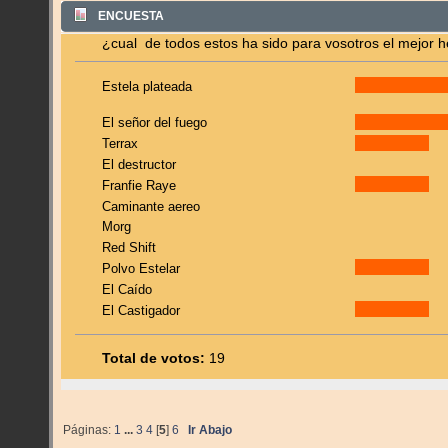
ENCUESTA
¿cual de todos estos ha sido para vosotros el mejor 
Estela plateada
El señor del fuego
Terrax
El destructor
Franfie Raye
Caminante aereo
Morg
Red Shift
Polvo Estelar
El Caído
El Castigador
Total de votos:
19
Páginas:
1
...
3
4
[
5
]
6
Ir Abajo