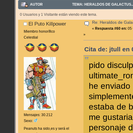
AUTOR
TEMA: HERALDOS DE GALACTUS...
0 Usuarios y 1 Visitante están viendo este tema.
Re: Heraldos de Galac
El Puto Killpower
«
Respuesta #60 en:
05 
Miembro honorífico
»
Celestial
Cita de: jtull e
pido discul
ultimate_ro
he enviado
simplement
estaba de bu
me gustaria
Mensajes: 30.212
Sexo:
personaje d
Peanuts ha sido,es y será el