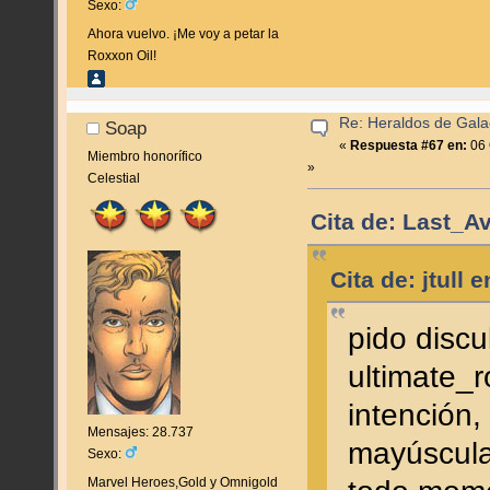
Sexo:
Ahora vuelvo. ¡Me voy a petar la
Roxxon Oil!
Re: Heraldos de Galac
Soap
«
Respuesta #67 en:
06 
Miembro honorífico
»
Celestial
Cita de: Last_A
Cita de: jtull
pido discu
ultimate_r
intención
Mensajes: 28.737
mayúscula
Sexo:
Marvel Heroes,Gold y Omnigold