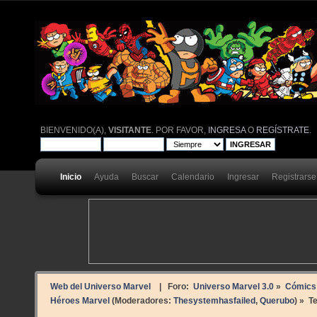
BIENVENIDO(A),
VISITANTE
. POR FAVOR,
INGRESA
O
REGÍSTRATE
.
Inicio
Ayuda
Buscar
Calendario
Ingresar
Registrarse
Web del Universo Marvel
| Foro:
Universo Marvel 3.0
»
Cómics
Héroes Marvel
(Moderadores:
Thesystemhasfailed
,
Querubo
) »
T