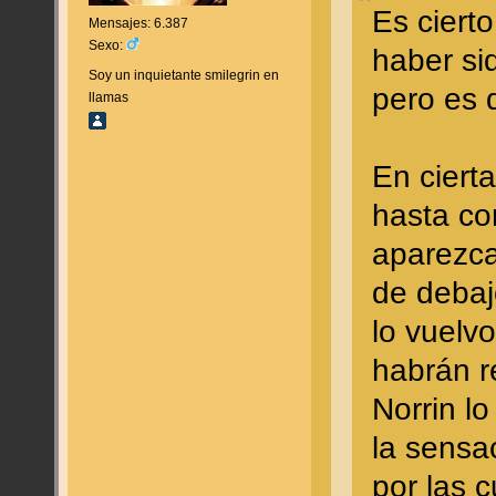
Es cierto
Mensajes: 6.387
Sexo:
haber si
Soy un inquietante smilegrin en
pero es 
llamas
En ciert
hasta co
aparezca
de debaj
lo vuelv
habrán r
Norrin lo
la sensa
por las 