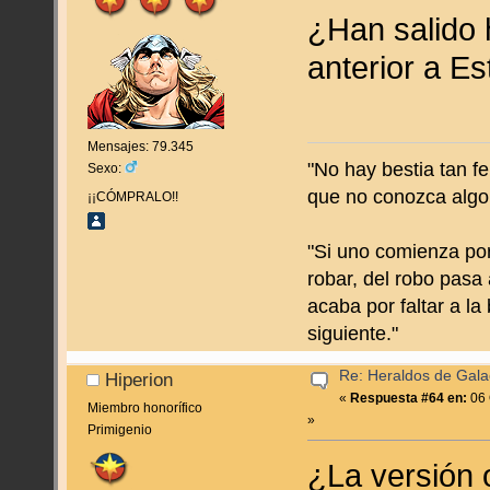
¿Han salido 
anterior a Es
Mensajes: 79.345
"No hay bestia tan f
Sexo:
que no conozca algo
¡¡CÓMPRALO!!
"Si uno comienza por
robar, del robo pasa 
acaba por faltar a la
siguiente."
Re: Heraldos de Galac
Hiperion
«
Respuesta #64 en:
06 
Miembro honorífico
»
Primigenio
¿La versión o