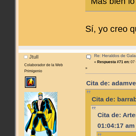
Más bien l
Sí, yo creo 
Re: Heraldos de Galac
Jtull
«
Respuesta #71 en:
07 
Colaborador de la Web
»
Primigenio
Cita de: adamve
Cita de: barra
Cita de: Art
01:04:17 am