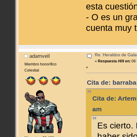
esta cuestió
- O es un gra
cuenta muy t
Re: Heraldos de Galac
adamvell
«
Respuesta #69 en:
06 
Miembro honorífico
»
Celestial
Cita de: barrab
Cita de: Artem
am
Es cierto.
haber sid