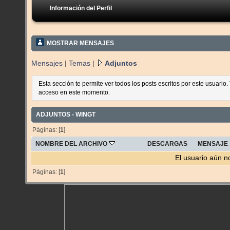
Información del Perfil
MOSTRAR MENSAJES
Mensajes
|
Temas
|
Adjuntos
Esta sección te permite ver todos los posts escritos por este usuario
acceso en este momento.
ADJUNTOS - WINGT
Páginas: [
1
]
NOMBRE DEL ARCHIVO
DESCARGAS
MENSAJE
El usuario aún n
Páginas: [
1
]