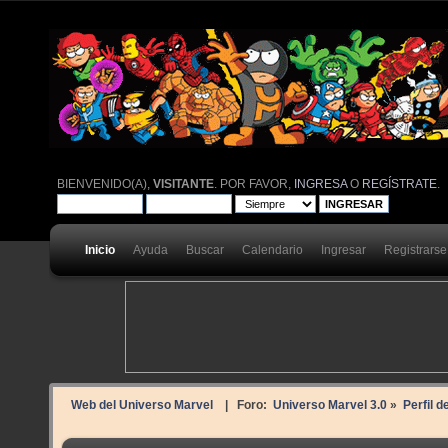
BIENVENIDO(A),
VISITANTE
. POR FAVOR,
INGRESA
O
REGÍSTRATE
.
Inicio
Ayuda
Buscar
Calendario
Ingresar
Registrarse
Web del Universo Marvel
| Foro:
Universo Marvel 3.0
»
Perfil d