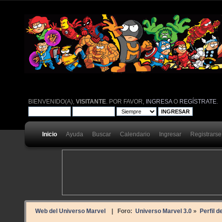
BIENVENIDO(A),
VISITANTE
. POR FAVOR,
INGRESA
O
REGÍSTRATE
.
Inicio
Ayuda
Buscar
Calendario
Ingresar
Registrarse
Web del Universo Marvel
| Foro:
Universo Marvel 3.0
»
Perfil 