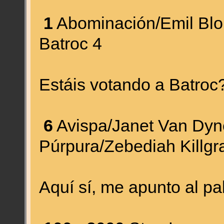
1
Abominación/Emil Blo
Batroc 4
Estáis votando a Batroc
6
Avispa/Janet Van Dy
Púrpura/Zebediah Killgr
Aquí sí, me apunto al pa