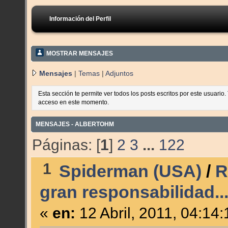
Información del Perfil
MOSTRAR MENSAJES
Mensajes
|
Temas
|
Adjuntos
Esta sección te permite ver todos los posts escritos por este usuario
acceso en este momento.
MENSAJES - ALBERTOHM
Páginas: [
1
]
2
3
...
122
1
Spiderman (USA)
/
R
gran responsabilidad..
«
en:
12 Abril, 2011, 04:14