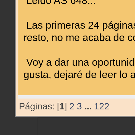
Leido AS 648...
Las primeras 24 páginas
resto, no me acaba de c
Voy a dar una oportunid
gusta, dejaré de leer lo 
Páginas: [
1
]
2
3
...
122