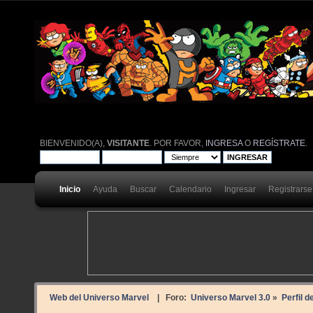
BIENVENIDO(A),
VISITANTE
. POR FAVOR,
INGRESA
O
REGÍSTRATE
.
Inicio
Ayuda
Buscar
Calendario
Ingresar
Registrarse
Web del Universo Marvel
| Foro:
Universo Marvel 3.0
»
Perfil 