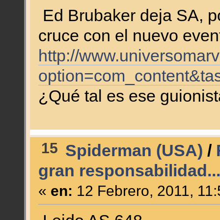
Ed Brubaker deja SA, po
cruce con el nuevo event
http://www.universomar
option=com_content&ta
¿Qué tal es ese guionis
15
Spiderman (USA)
/
gran responsabilidad..
«
en:
12 Febrero, 2011, 11