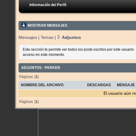
Información del Perfil
MOSTRAR MENSAJES
Mensajes
|
Temas
|
Adjuntos
Esta sección te permite ver todos los posts escritos por este usuario
acceso en este momento.
ADJUNTOS - PARKER
Páginas: [
1
]
NOMBRE DEL ARCHIVO
DESCARGAS
MENSAJE
El usuario aún n
Páginas: [
1
]