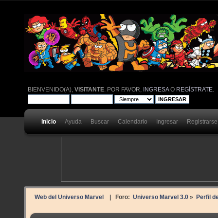
BIENVENIDO(A),
VISITANTE
. POR FAVOR,
INGRESA
O
REGÍSTRATE
.
Inicio
Ayuda
Buscar
Calendario
Ingresar
Registrarse
Web del Universo Marvel
| Foro:
Universo Marvel 3.0
»
Perfil d