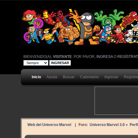
BIENVENIDO(A),
VISITANTE
. POR FAVOR,
INGRESA
O
REGÍSTRA
Inicio
Ayuda
Buscar
Calendario
Ingresar
Registr
Web del Universo Marvel
| Foro:
Universo Marvel 3.0
»
Perf