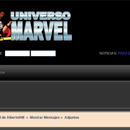
TE
.
NOTICIAS:
PARA 
arse
il de AlbertoHM 
»
Mostrar Mensajes
»
Adjuntos