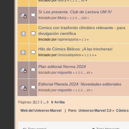
Iniciado por
Murry
«
1
2
3
...
80
»
Sr Lee presenta: Club de Lectura UM IV
Iniciado por
Murry
«
1
2
3
...
103
»
Comics con trasfondo climático relevante - para
divulgación científica
Iniciado por
rapinesquina
«
1
2
»
Hilo de Cómics Bélicos: ¡A las trincheras!
Iniciado por
Unocualquiera
«
1
2
3
4
»
Plan editorial Norma 2024
Iniciado por
miguelito
«
1
2
3
...
45
»
Editorial Planeta 2024: Novedades editoriales
Iniciado por
miguelito
«
1
2
3
...
25
»
Páginas: [
1
]
2
3
...
6
Ir Arriba
Web del Universo Marvel
| Foro:
Universo Marvel 3.0
»
Cómics
Tema normal
Tema bloqueado