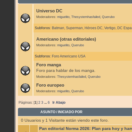
Universo DC
Moderadores:
miguelito
,
Thesystemhasfailed
,
Querubo
Subforos
:
Batman
,
Superman
,
Héroes DC
,
Vertigo
,
DC Espa
Americano (otras editoriales)
Moderadores:
miguelito
,
Querubo
Subforos
:
Foro Americano USA
Foro manga
Foro para hablar de los manga.
Moderadores:
Thesystemhasfailed
,
Querubo
Foro europeo
Moderadores:
miguelito
,
Querubo
Páginas: [
1
]
2
3
...
6
Ir Abajo
ASUNTO
/
INICIADO POR
0 Usuarios y 1 Visitante están viendo este foro.
Pan editorial Norma 2026: Plan para hoy y ha