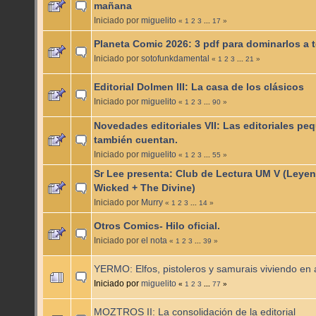
mañana
Iniciado por
miguelito
«
1
2
3
...
17
»
Planeta Comic 2026: 3 pdf para dominarlos a 
Iniciado por
sotofunkdamental
«
1
2
3
...
21
»
Editorial Dolmen III: La casa de los clásicos
Iniciado por
miguelito
«
1
2
3
...
90
»
Novedades editoriales VII: Las editoriales pe
también cuentan.
Iniciado por
miguelito
«
1
2
3
...
55
»
Sr Lee presenta: Club de Lectura UM V (Leye
Wicked + The Divine)
Iniciado por
Murry
«
1
2
3
...
14
»
Otros Comics- Hilo oficial.
Iniciado por
el nota
«
1
2
3
...
39
»
YERMO: Elfos, pistoleros y samurais viviendo en
Iniciado por
miguelito
«
1
2
3
...
77
»
MOZTROS II: La consolidación de la editorial