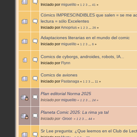
Iniciado por
miguelito
«
1
2
3
...
41
»
Cómics IMPRESCINDIBLES que salen = se me ac
lectura = sólo Excelentes
Iniciado por
Amoprius
«
1
2
3
...
26
»
Adaptaciones literarias en el mundo del comic
Iniciado por
miguelito
«
1
2
3
...
6
»
Comics de cyborgs, androides, robots, IA...
Iniciado por
Flynn
Comics de aviones
Iniciado por
Pastanaga
«
1
2
3
...
11
»
Plan editorial Norma 2025
Iniciado por
miguelito
«
1
2
3
...
24
»
Planeta Comic 2025: La rima ya tal
Iniciado por
·Groot·
«
1
2
3
...
44
»
Sr Lee pregunta: ¿Que leemos en el Club de Le