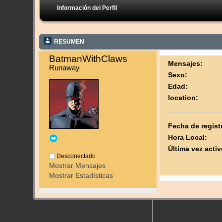
Información del Perfil
RESUMEN
BatmanWithClaws 
Mensajes:
Runaway
Sexo:
Edad:
location:
Fecha de regist
Hora Local:
Última vez activ
Desconectado
Mostrar Mensajes
Mostrar Estadísticas