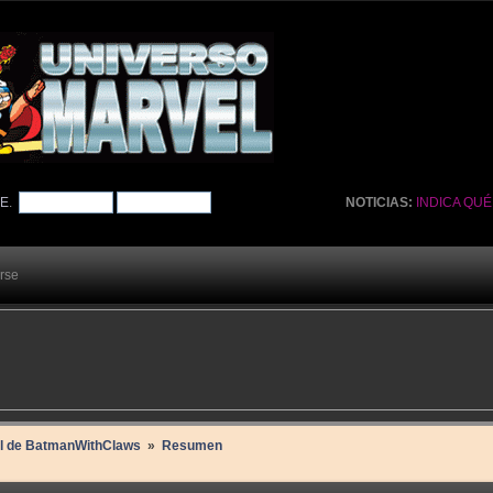
TE
.
NOTICIAS:
INDICA QU
arse
il de BatmanWithClaws 
»
Resumen