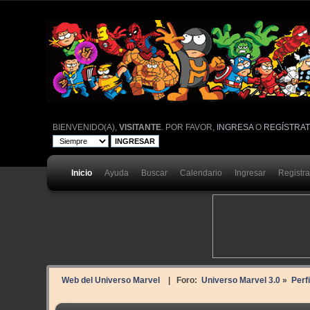
BIENVENIDO(A),
VISITANTE
. POR FAVOR,
INGRESA
O
REGÍSTRA
Inicio
Ayuda
Buscar
Calendario
Ingresar
Registr
Web del Universo Marvel
| Foro:
Universo Marvel 3.0
»
Perf