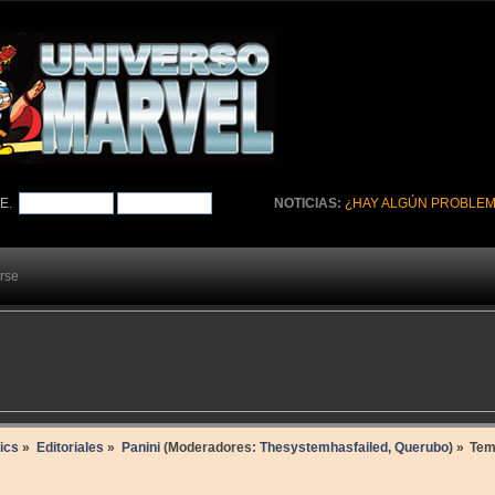
TE
.
NOTICIAS:
¿HAY ALGÚN PROBLEM
arse
ics
»
Editoriales
»
Panini
(Moderadores:
Thesystemhasfailed
,
Querubo
) »
Te