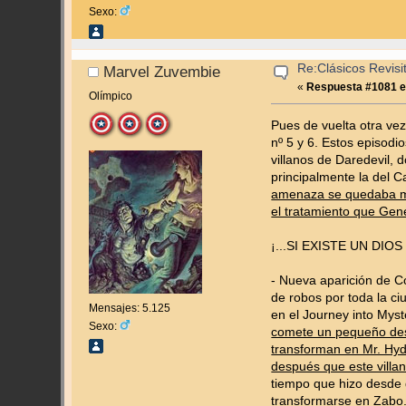
Sexo:
Re:Clásicos Revisi
Marvel Zuvembie
«
Respuesta #1081 e
Olímpico
Pues de vuelta otra ve
nº 5 y 6. Estos episodi
villanos de Daredevil,
principalmente la del C
amenaza se quedaba muy
el tratamiento que Gene
¡...SI EXISTE UN DIO
- Nueva aparición de C
de robos por toda la c
Mensajes: 5.125
en el Journey into Mys
Sexo:
comete un pequeño desl
transforman en Mr. Hyd
después que este villan
tiempo que hizo desde q
transformarse en Zabo