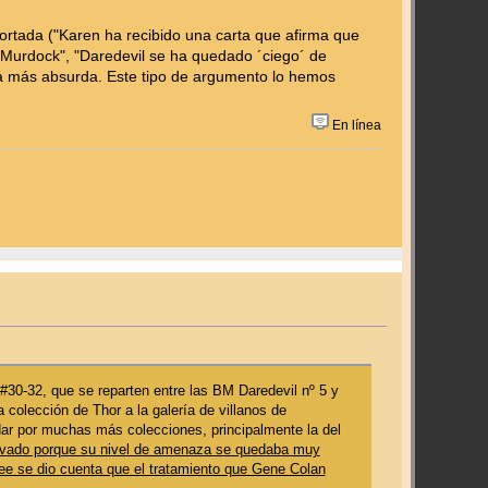
ortada ("Karen ha recibido una carta que afirma que
Murdock", "Daredevil se ha quedado ´ciego´ de
vía más absurda. Este tipo de argumento lo hemos
En línea
#30-32, que se reparten entre las BM Daredevil nº 5 y
colección de Thor a la galería de villanos de
ar por muchas más colecciones, principalmente la del
tivado porque su nivel de amenaza se quedaba muy
Lee se dio cuenta que el tratamiento que Gene Colan