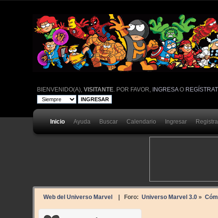
BIENVENIDO(A),
VISITANTE
. POR FAVOR,
INGRESA
O
REGÍSTRA
Inicio
Ayuda
Buscar
Calendario
Ingresar
Registr
Web del Universo Marvel
| Foro:
Universo Marvel 3.0
»
Cóm