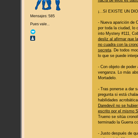
hacía de ellos es bast
¡...SI EXISTE UN D
Mensajes: 585
- Nueva aparición de 
Pues vale...
por toda la ciudad, lo
into Mystery #111, Cob
desliz al afirmar que 
no cuadra con la crono
secreta
. De todos mod
lo que se puede interp
- Con objeto de poder 
venganza. Lo más absu
Mortadelo.
- Tras ponerse a dar s
pregunta si está chala
habilidades acrobática
Daredevil no se hubie
escrito por el mismo S
Trueno se sitúa crono
terminado la Guerra con
- Justo después de qu