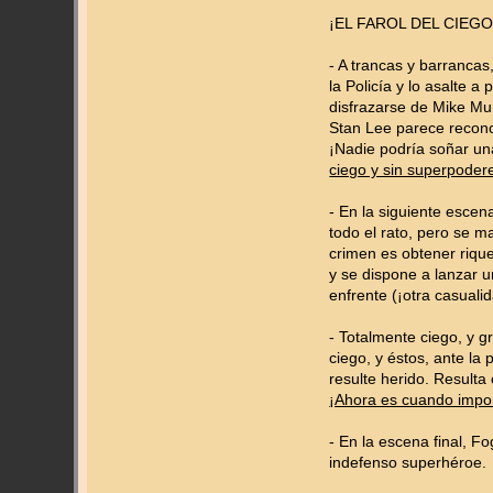
¡EL FAROL DEL CIEGO
- A trancas y barranca
la Policía y lo asalte 
disfrazarse de Mike Mu
Stan Lee parece recono
¡Nadie podría soñar una
ciego y sin superpodere
- En la siguiente esce
todo el rato, pero se 
crimen es obtener riqu
y se dispone a lanzar 
enfrente (¡otra casuali
- Totalmente ciego, y 
ciego, y éstos, ante la
resulte herido. Resulta
¡Ahora es cuando impor
- En la escena final, F
indefenso superhéroe.