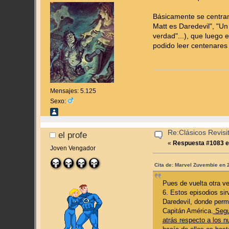
Básicamente se centran
Matt es Daredevil", "U
verdad"...), que luego
podido leer centenares
Mensajes: 5.125
Sexo:
Re:Clásicos Revisi
el profe
«
Respuesta #1083 e
Joven Vengador
Cita de: Marvel Zuvembie en 2
Pues de vuelta otra ve
6. Estos episodios sir
Daredevil, donde perm
Capitán América.
Segur
atrás respecto a los 