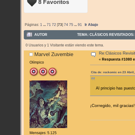
8 Favoritos
Páginas:
1
...
71
72
[
73
]
74
75
...
91
Ir Abajo
AUTOR
TEMA: CLÁSICOS REVISITADOS:
0 Usuarios y 1 Visitante están viendo este tema.
Re:Clásicos Revisi
Marvel Zuvembie
«
Respuesta #1080 e
Olímpico
Cita de: rockomic en 23 Abril
Al principio has puesto
¡Corregido, mil gracias!
Mensajes: 5.125