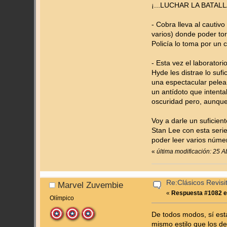
¡...LUCHAR LA BATAL
- Cobra lleva al cautiv
varios) donde poder tor
Policía lo toma por un c
- Esta vez el laborator
Hyde les distrae lo suf
una espectacular pelea
un antídoto que intenta
oscuridad pero, aunque
Voy a darle un suficien
Stan Lee con esta serie
poder leer varios núme
«
última modificación: 25 
Re:Clásicos Revisi
Marvel Zuvembie
«
Respuesta #1082 e
Olímpico
De todos modos, sí está
mismo estilo que los de