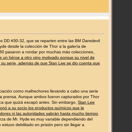
los DD #30-32, que se reparten entre las BM Daredevil
yde desde la colección de Thor a la galería de
s 80 pasaron a rondar por muchas más colecciones,
 un héroe a otro vino motivado porque su nivel de
 su serie, además de que Stan Lee se dio cuenta que
ociación como malhechores llevando a cabo una serie
r la prensa. Aunque ambos fueron capturados por Thor
dica que quizá escapó antes. Sin embargo,
Stan Lee
ionó a su socio los productos químicos que le
adores ni las autoridades sabrán hasta mucho tiempo
rza de Mr. Hyde es muy variable dependiendo del
stuvo debilitado en prisión pero sin llegar a