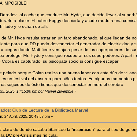
LA IMPOSIBLE!
o Daredevil al coche que conduce Mr. Hyde, que decide llevar al superhé
turarlo a placer. El pobre Foggy despierta y acude raudo a una comisar
hiflado y lo echan de allí.
io de Mr. Hyde resulta estar en un faro abandonado, al que llegan de n
iciente para que DD pueda desconectar el generador de electricidad y s
 a ciegas donde Matt tiene ventaja a pesar de los superpoderes de sus
ba proteger Mr. Hyde y consigue recuperar sus superpoderes. A partir de 
 Cobra es capturado, su psicópata socio sí consigue escapar.
te pelado porque Colan realiza una buena labor con este dúo de villanos
 es un festival del absurdo para niños tontos. En algunos momentos pu
ros seguidos de ésto tienes que desconectar primero el cerebro.
Abril, 2025, 14:15:00 pm por Marvel Zuvembie
»
tados: Club de Lectura de la Biblioteca Marvel
n:
24 Abril, 2025, 20:48:57 pm »
 claro de dónde sacaba Stan Lee la "inspiración" para el tipo de guion
 la DC pre-Crisis más ridícula.