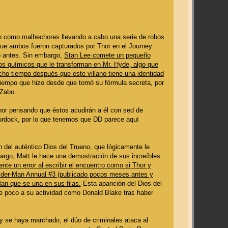
ón como malhechores llevando a cabo una serie de robos
nque ambos fueron capturados por Thor en el Journey
pó antes. Sin embargo,
Stan Lee comete un pequeño
ctos químicos que le transforman en Mr. Hyde, algo que
cho tiempo después que este villano tiene una identidad
iempo que hizo desde que tomó su fórmula secreta, por
 Zabo.
 Thor pensando que éstos acudirán a él con sed de
urdock, por lo que tenemos que DD parece aquí
n del auténtico Dios del Trueno, que lógicamente le
bargo, Matt le hace una demostración de sus increíbles
te un error al escribir el encuentro como si Thor y
pider-Man Annual #3 (publicado pocos meses antes y
an que se una en sus filas.
Esta aparición del Dios del
e poco a su actividad como Donald Blake tras haber
y se haya marchado, el dúo de criminales ataca al