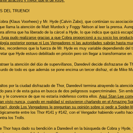
ante atractivo y mejor que el de Kirby.
IOS DEL TRUENO!
Cobra (Klaus Voorhees) y Mr. Hyde (Calvin Zabo), que continúan su asociaci
 que llama la atención de Matt Murdock y Foggy Nelson al leer la prensa. Au
ra afirma que ha liberado de la cárcel a Hyde, lo que indica que quizá esca
la fuga pudo realizarse gracias a que Cobra proporcionó a su socio los produ
logía posterior porque ni Los Vengadores ni las autoridades sabrán hasta mu
os, recordemos que la fuerza de Mr. Hyde es muy variable dependiendo del t
retar que Hyde estuvo debilitado en prisión pero sin llegar a transformarse en
atraer la atención del dúo de supervillanos, Daredevil decide disfrazarse de
rdo de todo es que además se pone encima un tercer disfraz, el de Mike M
altos por la ciudad disfrazado de Thor, Daredevil termina atrayendo la atenció
do para ir de esta guisa en busca de dos peligrosos supercriminales. Sin em
s y le convence de que no estaría indefenso contra ellos.
Aquí Stan Lee comen
ran visto nunca, cuando en realidad sí estuvieron charlando en el Amazing S
tan), donde Los Vengadores le preguntan su opinión sobre si pedir a Spider-M
lógicamente entre los Thor #141 y #142, con el Vengador habiendo vuelto hac
tra los Trolls.
e Thor haya dado su bendición a Daredevil en la búsqueda de Cobra y Hyde, 