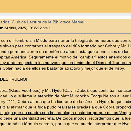
tados: Club de Lectura de la Biblioteca Marvel
n:
24 Abril, 2025, 19:35:12 pm »
z con el Hombre sin Miedo para narrar la trilogía de números que son 
os sirven para contarnos el traspaso del dúo formado por Cobra y Mr. H
 donde permanecieron un montón de años hasta que a principios de lo
apitán América.
Seguramente el motivo de "cambiar" estos enemigos de
 atrás respecto a los nuevos que iba teniendo el Dios del Trueno en
 Colan hacía de ellos es bastante atractivo y mejor que el de Kirby.
S DEL TRUENO!
obra (Klaus Voorhees) y Mr. Hyde (Calvin Zabo), que continúan su as
iudad, lo que llama la atención de Matt Murdock y Foggy Nelson al lee
tery #111, Cobra afirma que ha liberado de la cárcel a Hyde, lo que in
iz al afirmar que la fuga pudo realizarse gracias a que Cobra proporc
e, algo que no cuadra con la cronología posterior porque ni Los Veng
o tiene una identidad secreta
. De todos modos, recordemos que la fue
ue tomó su fórmula secreta, por lo que se puede interpretar que Hyde e
.