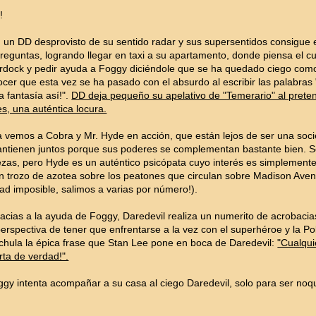
!
s, un DD desprovisto de su sentido radar y sus supersentidos consigue
a preguntas, logrando llegar en taxi a su apartamento, donde piensa el c
rdock y pedir ayuda a Foggy diciéndole que se ha quedado ciego como 
cer que esta vez se ha pasado con el absurdo al escribir las palabras
 fantasía así!".
DD deja pequeño su apelativo de "Temerario" al preten
s, una auténtica locura.
na vemos a Cobra y Mr. Hyde en acción, que están lejos de ser una so
mantienen juntos porque sus poderes se complementan bastante bien. 
ezas, pero Hyde es un auténtico psicópata cuyo interés es simplemente
un trozo de azotea sobre los peatones que circulan sobre Madison Aven
dad imposible, salimos a varias por número!).
gracias a la ayuda de Foggy, Daredevil realiza un numerito de acrobac
 perspectiva de tener que enfrentarse a la vez con el superhéroe y la P
 chula la épica frase que Stan Lee pone en boca de Daredevil:
"Cualqui
ta de verdad!".
oggy intenta acompañar a su casa al ciego Daredevil, solo para ser noq