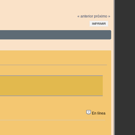
« anterior
próximo »
IMPRIMIR
En línea