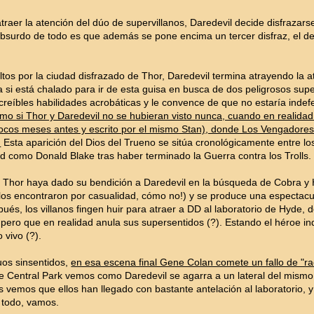
traer la atención del dúo de supervillanos, Daredevil decide disfraza
bsurdo de todo es que además se pone encima un tercer disfraz, el d
ltos por la ciudad disfrazado de Thor, Daredevil termina atrayendo la a
 si está chalado para ir de esta guisa en busca de dos peligrosos sup
reíbles habilidades acrobáticas y le convence de que no estaría indef
como si Thor y Daredevil no se hubieran visto nunca, cuando en realida
ocos meses antes y escrito por el mismo Stan), donde Los Vengadores 
.
Esta aparición del Dios del Trueno se sitúa cronológicamente entre l
d como Donald Blake tras haber terminado la Guerra contra los Trolls.
 Thor haya dado su bendición a Daredevil en la búsqueda de Cobra y 
(¡los encontraron por casualidad, cómo no!) y se produce una especta
ués, los villanos fingen huir para atraer a DD al laboratorio de Hyde,
 pero que en realidad anula sus supersentidos (?). Estando el héroe in
 vivo (?).
uos sinsentidos,
en esa escena final Gene Colan comete un fallo de "ra
e Central Park vemos como Daredevil se agarra a un lateral del mismo c
vemos que ellos han llegado con bastante antelación al laboratorio,
 todo, vamos.