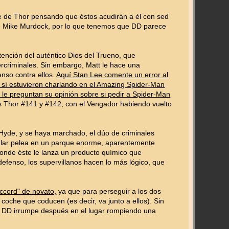
rse de Thor pensando que éstos acudirán a él con sed
e Mike Murdock, por lo que tenemos que DD parece
tención del auténtico Dios del Trueno, que
ercriminales. Sin embargo, Matt le hace una
enso contra ellos.
Aquí Stan Lee comente un error al
d sí estuvieron charlando en el Amazing Spider-Man
le preguntan su opinión sobre si pedir a Spider-Man
os Thor #141 y #142, con el Vengador habiendo vuelto
Hyde, y se haya marchado, el dúo de criminales
cular pelea en un parque enorme, aparentemente
 donde éste le lanza un producto químico que
defenso, los supervillanos hacen lo más lógico, que
ccord" de novato,
ya que para perseguir a los dos
oche que coducen (es decir, va junto a ellos). Sin
 y DD irrumpe después en el lugar rompiendo una