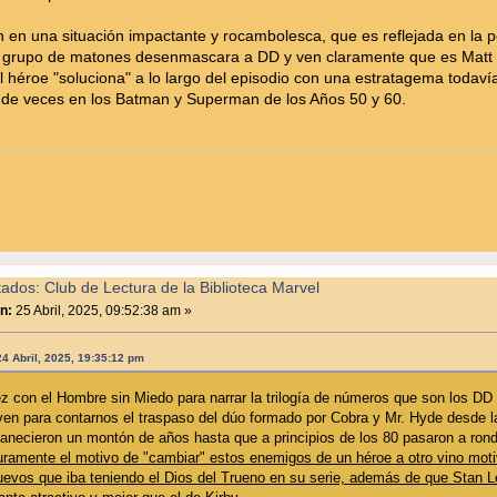
 en una situación impactante y rocambolesca, que es reflejada en la p
n grupo de matones desenmascara a DD y ven claramente que es Matt 
 el héroe "soluciona" a lo largo del episodio con una estratagema toda
 de veces en los Batman y Superman de los Años 50 y 60.
tados: Club de Lectura de la Biblioteca Marvel
n:
25 Abril, 2025, 09:52:38 am »
4 Abril, 2025, 19:35:12 pm
z con el Hombre sin Miedo para narrar la trilogía de números que son los DD 
ven para contarnos el traspaso del dúo formado por Cobra y Mr. Hyde desde la 
anecieron un montón de años hasta que a principios de los 80 pasaron a rond
amente el motivo de "cambiar" estos enemigos de un héroe a otro vino mo
nuevos que iba teniendo el Dios del Trueno en su serie, además de que Stan 