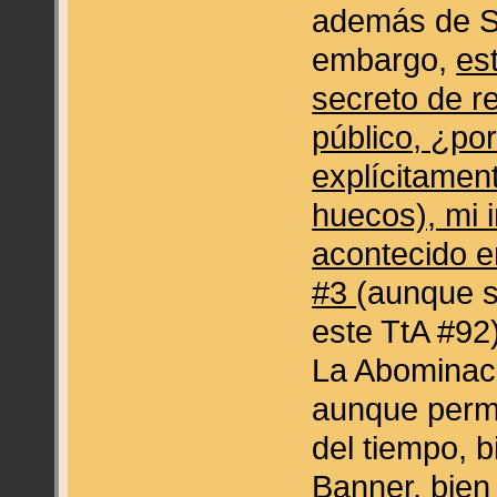
además de Sp
embargo,
es
secreto de r
público, ¿po
explícitament
huecos), mi 
acontecido e
#3
(aunque s
este TtA #92)
La Abominaci
aunque perm
del tiempo, b
Banner, bien