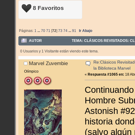
8 Favoritos
Páginas:
1
...
70
71
[
72
]
73
74
...
91
Ir Abajo
AUTOR
TEMA: CLÁSICOS REVISITADOS: CL
0 Usuarios y 1 Visitante están viendo este tema.
Re:Clásicos Revisitad
Marvel Zuvembie
la Biblioteca Marvel
Olímpico
«
Respuesta #1065 en:
18 Abr
Continuando 
Hombre Subma
Astonish #92
historia don
(salvo algún 