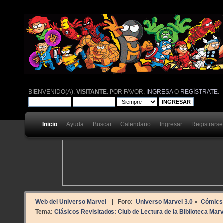
BIENVENIDO(A),
VISITANTE
. POR FAVOR,
INGRESA
O
REGÍSTRATE
.
Inicio
Ayuda
Buscar
Calendario
Ingresar
Registrarse
Web del Universo Marvel
| Foro:
Universo Marvel 3.0
»
Cómics
Tema:
Clásicos Revisitados: Club de Lectura de la Biblioteca Marv