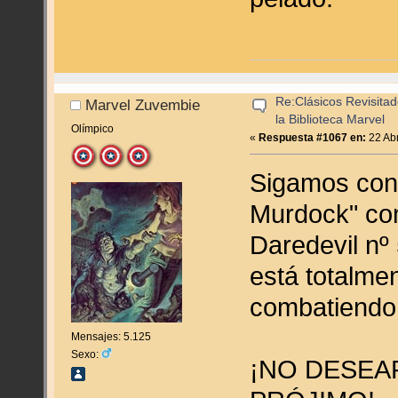
Re:Clásicos Revisitad
Marvel Zuvembie
la Biblioteca Marvel
Olímpico
«
Respuesta #1067 en:
22 Abr
Sigamos con 
Murdock" co
Daredevil nº 
está totalme
combatiendo 
Mensajes: 5.125
Sexo:
¡NO DESEA