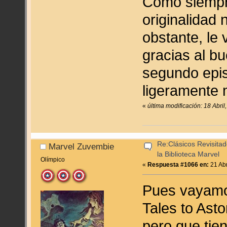
Como siempre
originalidad 
obstante, le
gracias al b
segundo epis
ligeramente 
«
última modificación: 18 Abri
Re:Clásicos Revisitad
Marvel Zuvembie
la Biblioteca Marvel
Olímpico
«
Respuesta #1066 en:
21 Abr
Pues vayamo
Tales to Asto
pero que tie