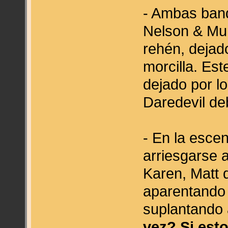
- Ambas ban
Nelson & Mur
rehén, deja
morcilla. Est
dejado por l
Daredevil de
- En la esce
arriesgarse 
Karen, Matt 
aparentando 
suplantando 
vez? Si est