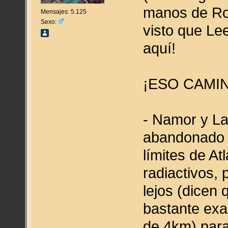
manos de Roy
Mensajes: 5.125
Sexo:
visto que Le
aquí!
¡ESO CAMI
- Namor y La
abandonado 
límites de Atl
radiactivos, 
lejos (dicen 
bastante ex
de 4km) para