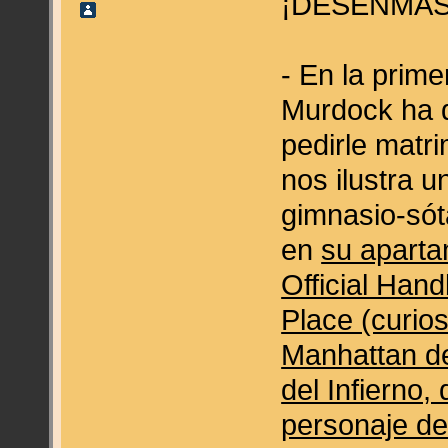
¡DESENMA
- En la prim
Murdock ha d
pedirle mat
nos ilustra 
gimnasio-só
en
su aparta
Official Hand
Place (curio
Manhattan de
del Infierno,
personaje de