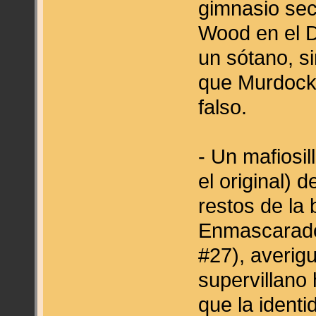
gimnasio sec
Wood en el D
un sótano, si
que Murdock 
falso.
- Un mafiosil
el original) 
restos de la
Enmascarado
#27), averig
supervillano
que la ident