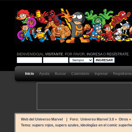
BIENVENIDO(A),
VISITANTE
. POR FAVOR,
INGRESA
O
REGÍSTRATE
.
Inicio
Ayuda
Buscar
Calendario
Ingresar
Registrarse
Web del Universo Marvel
| Foro:
Universo Marvel 3.0
»
Otros
»
Tema:
supers rojos, supers azules, ideologías en el comic superh