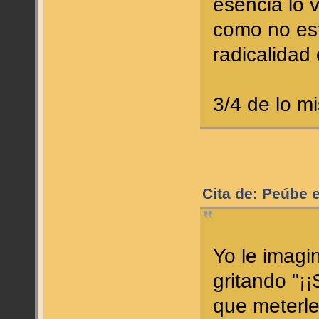
esencia lo 
como no est
radicalidad 
3/4 de lo 
Cita de: Peúbe 
Yo le imagi
gritando "¡¡
que meterl