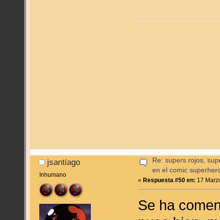
Re: supers rojos, sup
jsantiago
en el comic superher
Inhumano
«
Respuesta #50 en:
17 Marzo
Se ha coment