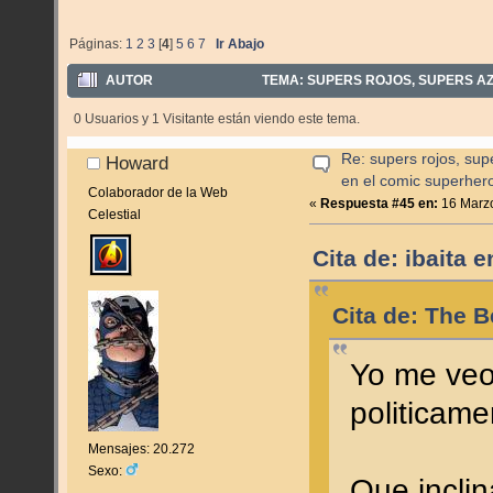
Páginas:
1
2
3
[
4
]
5
6
7
Ir Abajo
AUTOR
TEMA: SUPERS ROJOS, SUPERS AZU
0 Usuarios y 1 Visitante están viendo este tema.
Re: supers rojos, sup
Howard
en el comic superher
Colaborador de la Web
«
Respuesta #45 en:
16 Marzo
Celestial
Cita de: ibaita 
Cita de: The 
Yo me veo
politicame
Mensajes: 20.272
Sexo:
Que inclin