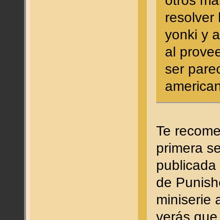
otros ma
resolver
yonki y 
al prove
ser pare
american
Te recome
primera se
publicada
de Punishe
miniserie 
verás que