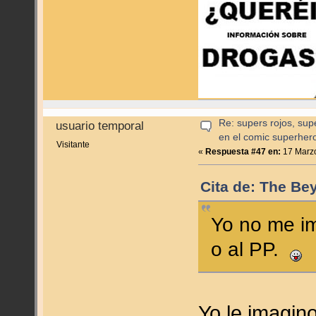
Re: supers rojos, sup
usuario temporal
en el comic superher
Visitante
«
Respuesta #47 en:
17 Marzo
Cita de: The Be
Yo no me i
o al PP.
Yo le imagin