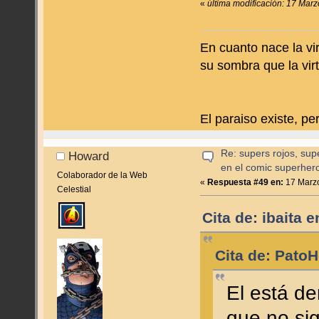
«
última modificación: 17 Marz
En cuanto nace la vir
su sombra que la virt
El paraiso existe, p
Re: supers rojos, sup
Howard
en el comic superher
Colaborador de la Web
«
Respuesta #49 en:
17 Marzo
Celestial
Cita de: ibaita 
Cita de: Pato
El está de
que no sig