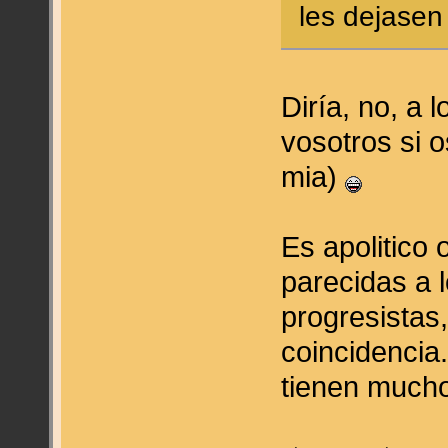
les dejasen n
Diría, no, a 
vosotros si 
mia)
Es apolitico 
parecidas a 
progresistas
coincidencia
tienen much