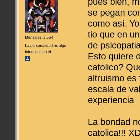
pues bien, m
se pegan con
como así. Yo
tio que en u
Mensajes: 3.554
de psicopati
La personalidad es algo
intrínseco en él
Esto quiere d
catolico? Que
altruismo es 
escala de va
experiencia
La bondad no
catolica!!! X