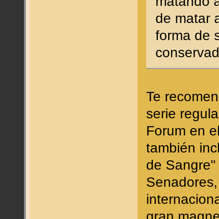
matando al
de matar 
forma de s
conservad
Te recomend
serie regul
Forum en el
también incl
de Sangre" 
Senadores,
internacion
gran magne