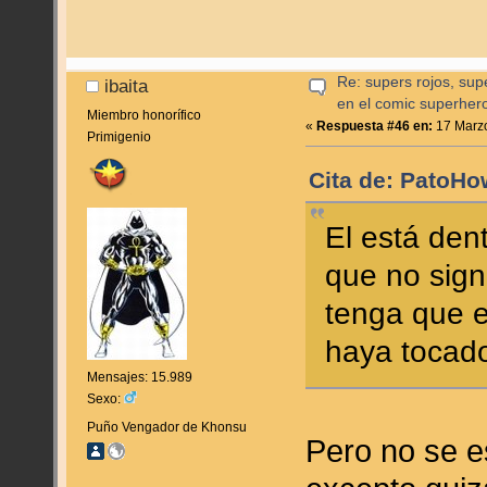
Re: supers rojos, sup
ibaita
en el comic superher
Miembro honorífico
«
Respuesta #46 en:
17 Marzo
Primigenio
Cita de: PatoHo
El está den
que no sign
tenga que e
haya tocad
Mensajes: 15.989
Sexo:
Puño Vengador de Khonsu
Pero no se e