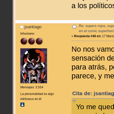
a los polític
Re: supers rojos, sup
jsantiago
en el comic superher
Inhumano
«
Respuesta #48 en:
17 Marzo
No nos vamo
sensación de
para atrás, 
parece, y me
Mensajes: 3.554
Cita de: jsanti
La personalidad es algo
intrínseco en él
Yo me quedo