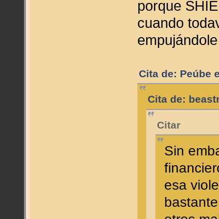
porque SHIELD
cuando todav
empujándole 
Cita de: Peúbe 
Cita de: beas
Citar
Sin emba
financie
esa viol
bastante