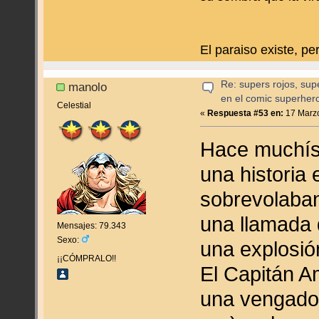
El paraiso existe, p
Re: supers rojos, sup
manolo
en el comic superher
Celestial
«
Respuesta #53 en:
17 Marzo
Hace muchísi
una historia
sobrevolaban
una llamada 
Mensajes: 79.343
Sexo:
una explosió
¡¡CÓMPRALO!!
El Capitán A
una vengado