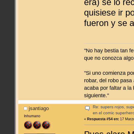
era) se lo re
quisiese ir p
fueron y se a
"No hay bestia tan f
que no conozca algo
"Si uno comienza por
robar, del robo pasa 
acaba por faltar a la
siguiente."
Re: supers rojos, sup
jsantiago
en el comic superher
Inhumano
«
Respuesta #54 en:
17 Marzo