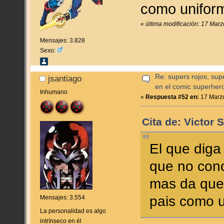
como unifo
«
última modificación: 17 Marz
Mensajes: 3.828
Sexo:
Re: supers rojos, sup
jsantiago
en el comic superher
Inhumano
«
Respuesta #52 en:
17 Marzo
Cita de: Victor
El que diga
que no con
mas da que
pais como 
Mensajes: 3.554
La personalidad es algo
intrínseco en él