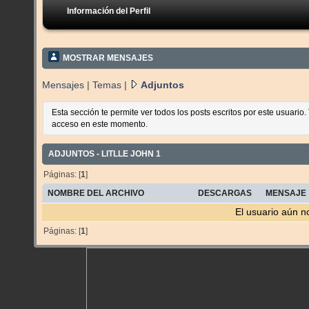
Información del Perfil
MOSTRAR MENSAJES
Mensajes
|
Temas
|
Adjuntos
Esta sección te permite ver todos los posts escritos por este usuario
acceso en este momento.
ADJUNTOS - LITLLE JOHN 1
Páginas: [
1
]
NOMBRE DEL ARCHIVO
DESCARGAS
MENSAJE
El usuario aún n
Páginas: [
1
]