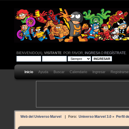
BIENVENIDO(A),
VISITANTE
. POR FAVOR,
INGRESA
O
REGÍSTRATE
.
Inicio
Ayuda
Buscar
Calendario
Ingresar
Registrarse
Web del Universo Marvel
| Foro:
Universo Marvel 3.0
»
Perfil de